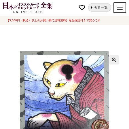
ナ
コ
ホーム
タロットカード
動物・植物
歌川国芳の猫づくしタロット [ I
著者一覧
ビ
ン
GATTI DI KUNIYOSHI ] 海外版 (中古-良い)
ゲ
テ
【5,500円（税込）以上のお買い物で送料無料】返品保証付きで安心です
オラクルカード
ー
ン
タロットカード
シ
ツ
ョ
へ
ルノルマンカード
ン
ス
へ
キ
トランプ
ス
ッ
セット
キ
プ
ッ
新品一覧
プ
中古一覧
希少品
書籍
カード関連グッズ