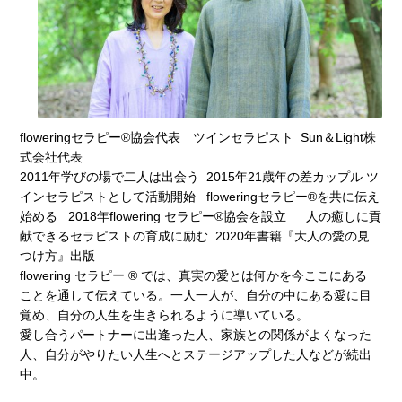
floweringセラピー®協会代表 ツインセラピスト Sun＆Light株
式会社代表
2011年学びの場で二人は出会う 2015年21歳年の差カップル ツ
インセラピストとして活動開始 floweringセラピー®を共に伝え
始める 2018年flowering セラピー®協会を設立 人の癒しに貢
献できるセラピストの育成に励む 2020年書籍『大人の愛の見
つけ方』出版
flowering セラピー ® では、真実の愛とは何かを今ここにある
ことを通して伝えている。一人一人が、自分の中にある愛に目
覚め、自分の人生を生きられるように導いている。
愛し合うパートナーに出逢った人、家族との関係がよくなった
人、自分がやりたい人生へとステージアップした人などが続出
中。