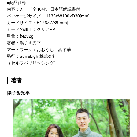
■商品仕様
内容：カード全46枚、日本語解説書付
パッケージサイズ：H135×W100×D30[mm]
カードサイズ：H126×W89[mm]
カードの加工：クリアPP
重量：約292g
著者：陽子＆光平
アートワーク：おおうち あす華
発行：Sun&Light株式会社
（セルフパブリッシング）
著者
陽子&光平