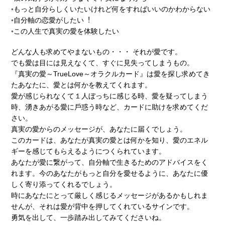
◦もっと⾃分らしくいたいけれど何をすればいいのかわからない
◦⾃分軸の恋愛がしたい︕
◦この⼈⽣で真実の愛を体験したい
どんな⼈も求めてやまないもの・・・ それが愛です。
でも愛は目には⾒えなくて、すぐに⾒失ってしまうもの。
『真実の愛～TrueLove～オラクルカード』は愛を探し求めてき
たあなたに、愛とは何かを教えてくれます。
愛が感じられなくて１⼈ぼっちに感じる時、愛を疑ってしまう
時、湧きあがる愛に⼾惑う時など、カードに助けを求めてくだ
さい。
真実の愛からのメッセージが、あなたに届くでしょう。
このカードは、あなたが真実の愛とは何かを知り、愛のエネル
ギーを感じてもらえるようにつくられています。
あなたが愛に繋がって、⾃分軸で⽣きるためのアドバイスをく
れます。今のあなたがもっと⾃分を愛せるように、あなたに優
しく寄り添ってくれるでしょう。
時にあなたにとって厳しく感じるメッセージがあるかもしれま
せんが、それは愛が背中を押してくれているサインです。
勇気を出して、⼀歩踏み出してみてくださいね。