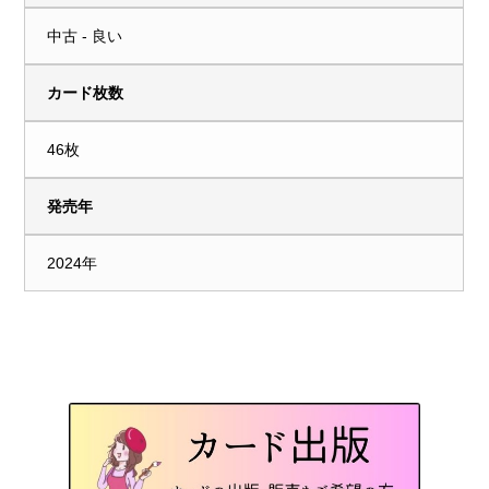
中古 - 良い
カード枚数
46枚
発売年
2024年