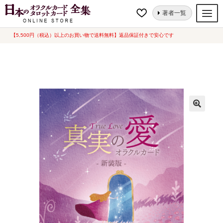
ナ
コ
ホーム
オラクルカード
人生・哲学
真実の愛オラクルカード〈新装
著者一覧
ビ
ン
版〉 (中古-良い)
ゲ
テ
【5,500円（税込）以上のお買い物で送料無料】返品保証付きで安心です
オラクルカード
ー
ン
タロットカード
シ
ツ
ョ
へ
ルノルマンカード
ン
ス
へ
キ
トランプ
ス
ッ
セット
キ
プ
ッ
新品一覧
プ
中古一覧
希少品
書籍
カード関連グッズ