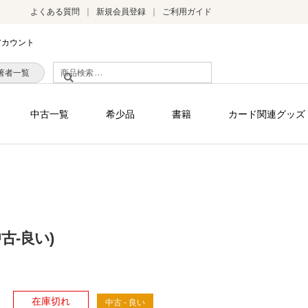
よくある質問
新規会員登録
ご利用ガイド
アカウント
検
著者一覧
索
対
中古一覧
希少品
書籍
カード関連グッズ
象:
古-良い)
）
在庫切れ
中古 - 良い