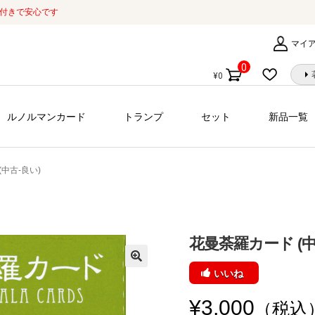
証付きで安心です
マイ
0
¥
0
個
の
商
ルノルマンカード
トランプ
セット
新品一覧
品
中古-良い)
花曼荼羅カード (中
いいね
¥
3,000
（税込