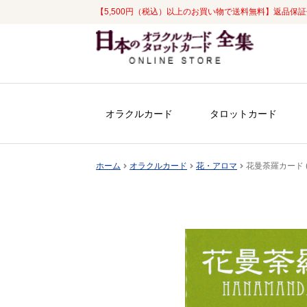
【5,500円（税込）以上のお買い物で送料無料】返品保
ナ
コ
ビ
ン
ゲ
テ
ー
ン
シ
ツ
オラクルカード
タロットカード
ョ
へ
ン
ス
へ
キ
ホーム
オラクルカード
花・アロマ
花曼荼羅カード (
ス
ッ
キ
プ
ッ
プ