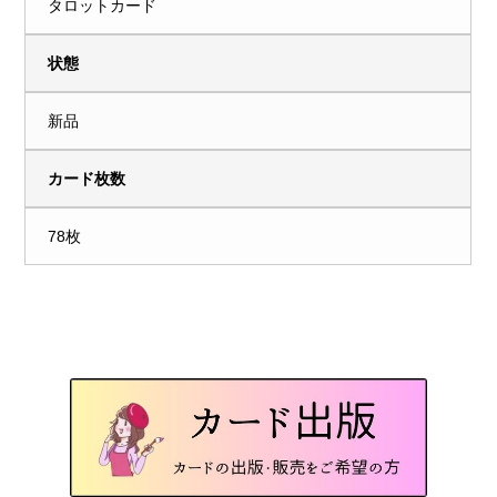
タロットカード
状態
新品
カード枚数
78枚