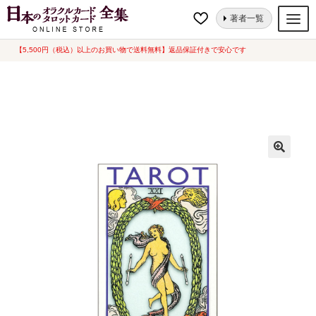
ナ
コ
ホーム
タロットカード
スタンダード
ライダー・ウェイトタロット ア
著者一覧
ビ
ン
ーサー・エドワード版（ポケット／AGM）
ゲ
テ
【5,500円（税込）以上のお買い物で送料無料】返品保証付きで安心です
オラクルカード
ー
ン
タロットカード
シ
ツ
ョ
へ
ルノルマンカード
ン
ス
へ
キ
トランプ
ス
ッ
セット
キ
プ
ッ
新品一覧
プ
中古一覧
希少品
書籍
カード関連グッズ