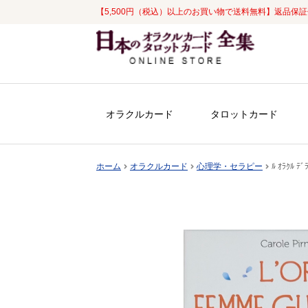
【5,500円（税込）以上のお買い物で送料無料】返品保
ナ
コ
ビ
ン
ゲ
テ
ー
ン
シ
ツ
オラクルカード
タロットカード
ョ
へ
ン
ス
へ
キ
ホーム
オラクルカード
心理学・セラピー
ﾙ ｵﾗｸﾙ ﾃ
ス
ッ
キ
プ
ッ
プ