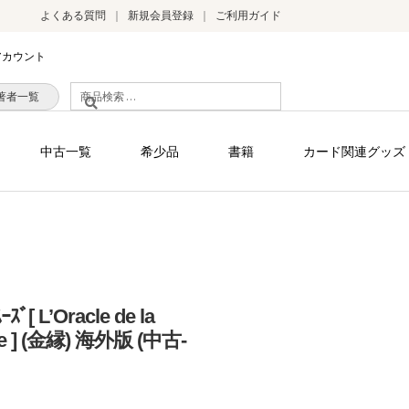
よくある質問
新規会員登録
ご利用ガイド
アカウント
検
著者一覧
索
対
中古一覧
希少品
書籍
カード関連グッズ
象:
ｰｽﾞ[ L’Oracle de la
se ] (金縁) 海外版 (中古-