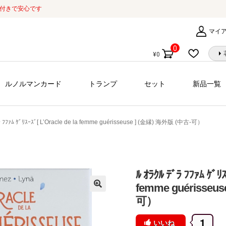
証付きで安心です
マイ
0
¥
0
個
の
商
ルノルマンカード
トランプ
セット
新品一覧
品
ﾞﾗ ﾌﾌｧﾑ ｹﾞﾘｽｰｽﾞ[ L’Oracle de la femme guérisseuse ] (金縁) 海外版 (中古-可）
ﾙ ｵﾗｸﾙ ﾃﾞﾗ ﾌﾌｧﾑ ｹﾞﾘｽ
femme guérisseu
可）
1
いいね