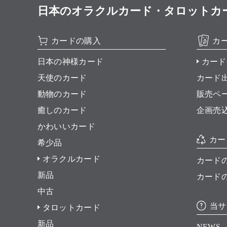
日本のオラクルカード・タロットカード全集
カードの購入
カ
日本の神様カード
カード
天使のカード
カード
動物のカード
販売ペ
癒しのカード
企画売
かわいいカード
カー
希少品
オラクルカード
カード
新品
カード
中古
当サ
タロットカード
新品
NEWS