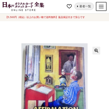
ナ
コ
ホーム
タロットカード
生活・人生
AFFIRMATION TAROT (中古−良
著者一覧
ビ
ン
い）
ゲ
テ
【5,500円（税込）以上のお買い物で送料無料】返品保証付きで安心です
オラクルカード
ー
ン
タロットカード
シ
ツ
ョ
へ
ルノルマンカード
ン
ス
へ
キ
トランプ
ス
ッ
セット
キ
プ
ッ
新品一覧
プ
中古一覧
希少品
書籍
カード関連グッズ