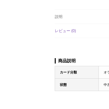
説明
レビュー (0)
商品説明
カード分類
オ
状態
中古