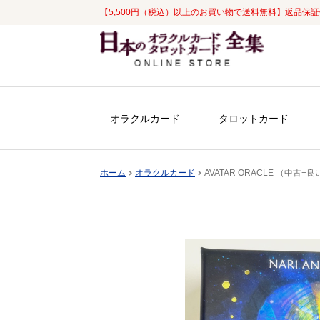
【5,500円（税込）以上のお買い物で送料無料】返品保
ナ
コ
ビ
ン
ゲ
テ
ー
ン
シ
ツ
オラクルカード
タロットカード
ョ
へ
ン
ス
へ
キ
ホーム
オラクルカード
AVATAR ORACLE （中古−良
ス
ッ
キ
プ
ッ
プ