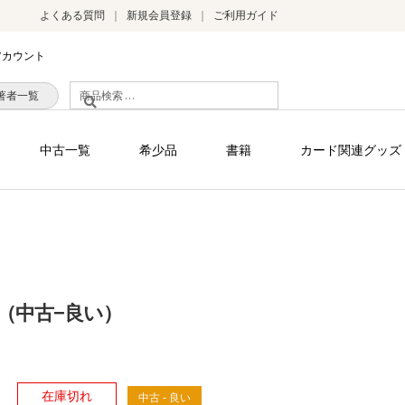
よくある質問
新規会員登録
ご利用ガイド
アカウント
検
著者一覧
索
対
中古一覧
希少品
書籍
カード関連グッズ
象:
LE （中古−良い）
）
在庫切れ
中古 - 良い