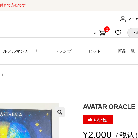
証付きで安心です
マイ
0
¥
0
個
の
商
ルノルマンカード
トランプ
セット
新品一覧
品
い）
AVATAR ORAC
いいね
¥
2,000
（税込