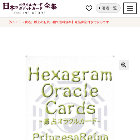
ナ
コ
ホーム
オラクルカード
易占・数秘・宿曜
Hexagram Oracle Cards
著者一覧
ビ
ン
(ヘキサグラム・オラクルカード)
ゲ
テ
【5,500円（税込）以上のお買い物で送料無料】返品保証付きで安心です
オラクルカード
ー
ン
タロットカード
シ
ツ
ョ
へ
ルノルマンカード
ン
ス
へ
キ
トランプ
ス
ッ
セット
キ
プ
ッ
新品一覧
プ
中古一覧
希少品
書籍
カード関連グッズ