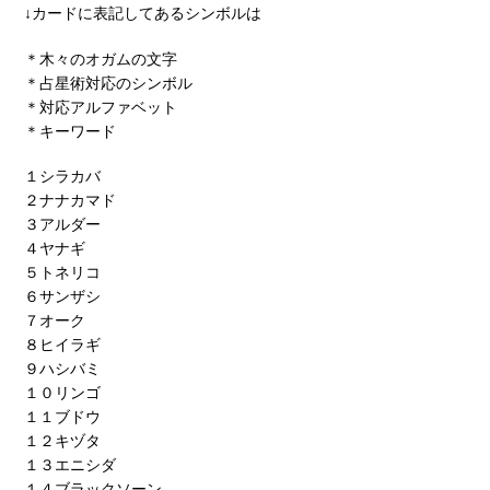
↓カードに表記してあるシンボルは
＊木々のオガムの文字
＊占星術対応のシンボル
＊対応アルファベット
＊キーワード
１シラカバ
２ナナカマド
３アルダー
４ヤナギ
５トネリコ
６サンザシ
７オーク
８ヒイラギ
９ハシバミ
１０リンゴ
１１ブドウ
１２キヅタ
１３エニシダ
１４ブラックソーン