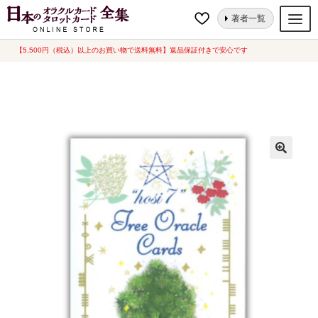
ナ
コ
ホーム
オラクルカード
動物・自然
hosi7ツリーオラクルカード (中
著者一覧
ビ
ン
古–良い）
ゲ
テ
【5,500円（税込）以上のお買い物で送料無料】返品保証付きで安心です
オラクルカード
ー
ン
タロットカード
シ
ツ
ョ
へ
ルノルマンカード
ン
ス
へ
キ
トランプ
ス
ッ
セット
キ
プ
ッ
新品一覧
プ
中古一覧
希少品
書籍
カード関連グッズ