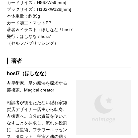
カードサイズ：H86×W59[mm]
ブックサイズ：H182×W128[mm]
本体重量：約89g
カード加工：マットPP
著者＆イラスト：ほしなな / hosi7
発行：ほしなな / hosi7
（セルフパブリッシング）
著者
hosi7（ほしなな）
占星術家、星の魔法を探求する
芸術家、Magical creator
相談者が後をたたない隠れ家雑
貨店デザイナー店主から転身、
占術家へ。自分の資質を使いこ
なすことを探求し、流れを役割
に、占星術、フラワーエッセン
ス、タロット 宇宙と魂の廻り