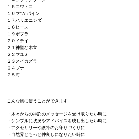
１５ニワトコ
１６マツ/ パイン
１７ハリエニシダ
１８ヒース
１９ポプラ
２０イチイ
２１神聖な木立
２２マユミ
２３スイカズラ
２４ブナ
２５海
こんな風に使うことができます
・木々からの神託のメッセージを受け取りたい時に
・シンプルに状況やアドバイスを映し出したい時に
・アクセサリーや護符のお守りづくりに
・自然界ともっと仲良しになりたい時に