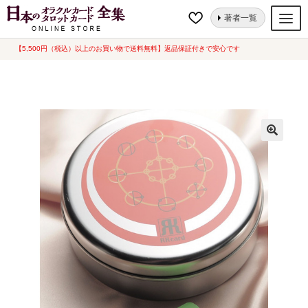
ナ
コ
ホーム
オラクルカード
言葉・文字
RKカード／オレンジ
著者一覧
ビ
ン
ゲ
テ
【5,500円（税込）以上のお買い物で送料無料】返品保証付きで安心です
オラクルカード
ー
ン
タロットカード
シ
ツ
ョ
へ
ルノルマンカード
ン
ス
へ
キ
トランプ
ス
ッ
セット
キ
プ
ッ
新品一覧
プ
中古一覧
希少品
書籍
カード関連グッズ