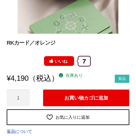
RKカード／オレンジ
7
いいね
在庫あり
（税込）
¥
4,190
新品
RK
お買い物カゴに追加
カ
ー
ド
お気に入りに追加
／
オ
返品について