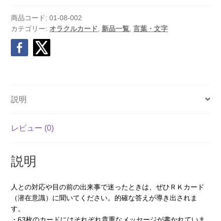
レ
ン
商品コード:
01-08-002
ジ
カテゴリー:
オラクルカード
,
新品一覧
,
言葉・文字
個
説明
レビュー (0)
説明
人との対応や目の前の出来事で迷ったときは、ぜひＲＫカード
（潜在意識）に聞いてください。的確な答えが導き出されま
す。
・63枚のカードにはそれぞれ貴重なメッセージが書かれていま