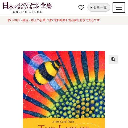
ナ
コ
ホーム
オラクルカード
ローオブ アトラクションカード [ The Law of
著者一覧
ビ
ン
Attraction Cards ] 英語版（中古-良い）
ゲ
テ
【5,500円（税込）以上のお買い物で送料無料】返品保証付きで安心です
オラクルカード
ー
ン
タロットカード
シ
ツ
ョ
へ
ルノルマンカード
ン
ス
へ
キ
トランプ
ス
ッ
セット
キ
プ
ッ
新品一覧
プ
中古一覧
希少品
書籍
カード関連グッズ