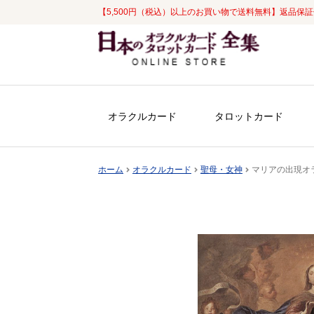
【5,500円（税込）以上のお買い物で送料無料】返品保
ナ
コ
ビ
ン
ゲ
テ
ー
ン
シ
ツ
オラクルカード
タロットカード
ョ
へ
ン
ス
へ
キ
ホーム
オラクルカード
聖母・女神
マリアの出現オ
ス
ッ
キ
プ
ッ
プ