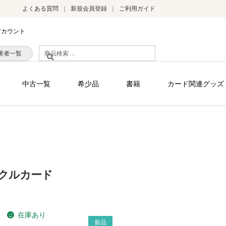
よくある質問
新規会員登録
ご利用ガイド
アカウント
検
著者一覧
索
対
中古一覧
希少品
書籍
カード関連グッズ
象:
クルカード
在庫あり
）
新品