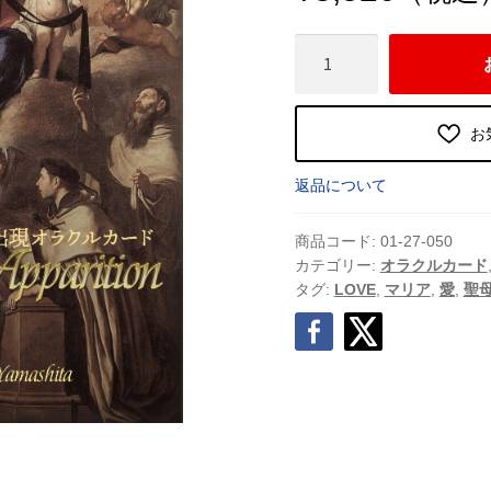
マ
リ
ア
の
お
出
現
返品について
オ
ラ
商品コード:
01-27-050
ク
カテゴリー:
オラクルカード
タグ:
LOVE
,
マリア
,
愛
,
聖
ル
カ
ー
ド
個