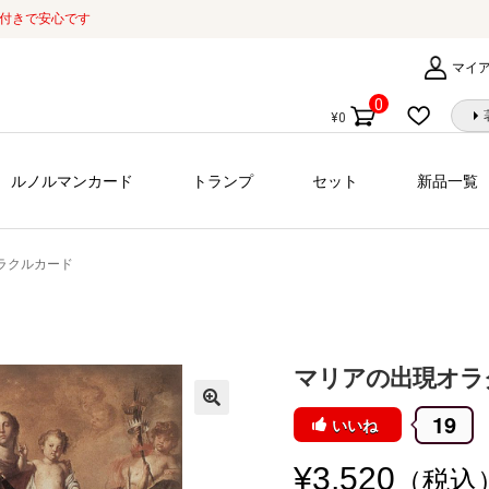
証付きで安心です
マイ
0
¥
0
個
の
商
ルノルマンカード
トランプ
セット
新品一覧
品
ラクルカード
マリアの出現オラ
19
いいね
¥
3,520
（税込