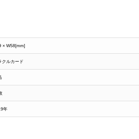
9 × W58[mm]
ラクルカード
品
枚
19年