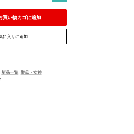
お買い物カゴに追加
気に入りに追加
,
新品一覧
,
聖母・女神
母