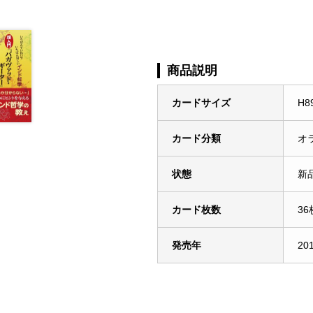
商品説明
カードサイズ
H8
カード分類
オ
状態
新
カード枚数
36
発売年
20