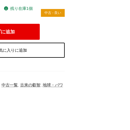
残り在庫1個
）
中古 - 良い
ゴに追加
気に入りに追加
,
中古一覧
,
古来の叡智
,
地球・パワ