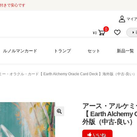
証付きで安心です
マイ
0
¥
0
個
の
商
ルノルマンカード
トランプ
セット
新品一覧
品
オラクル・カード【 Earth Alchemy Oracle Card Deck 】海外版（中古-良い）
アース・アルケミ
【 Earth Alchemy 
外版（中古-良い）
いいね