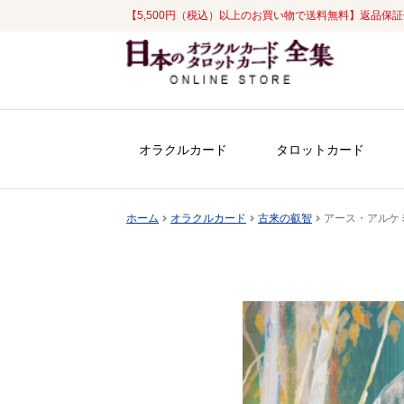
【5,500円（税込）以上のお買い物で送料無料】返品保
ナ
コ
ビ
ン
ゲ
テ
ー
ン
シ
ツ
オラクルカード
タロットカード
ョ
へ
ン
ス
へ
キ
ホーム
オラクルカード
古来の叡智
アース・アルケミー・
ス
ッ
キ
プ
ッ
プ