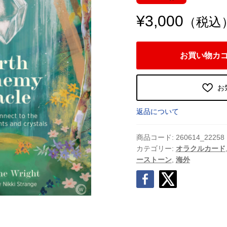
¥
3,000
（税込
ア
お買い物カ
ー
ス・
ア
お
ル
ケ
返品について
ミ
ー・
商品コード:
260614_22258
オ
カテゴリー:
オラクルカード
ーストーン
,
海外
ラ
ク
ル・
カ
ー
ド