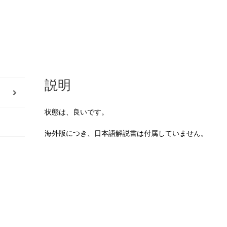
【
Earth
Alchemy
Oracle
Card
Deck
説明
】
海
外
状態は、良いです。
版
海外版につき、日本語解説書は付属していません。
（中
古-
良
い）
個