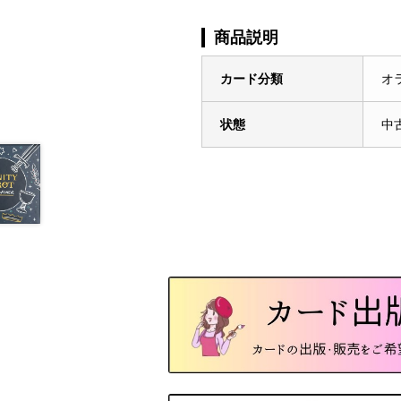
商品説明
カード分類
オ
状態
中古