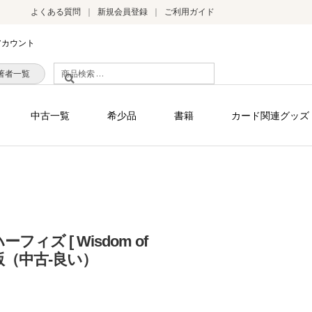
よくある質問
新規会員登録
ご利用ガイド
アカウント
検
著者一覧
索
対
中古一覧
希少品
書籍
カード関連グッズ
象:
フィズ [ Wisdom of
 海外版（中古-良い）