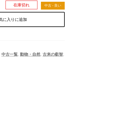
）
在庫切れ
中古 - 良い
気に入りに追加
,
中古一覧
,
動物・自然
,
古来の叡智
,