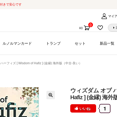
証付きで安心です
マイ
0
¥
0
個
の
商
ルノルマンカード
トランプ
セット
新品一覧
品
フィズ [ Wisdom of Hafiz ] (金縁) 海外版（中古-良い）
ウィズダム オブ ハー
Hafiz ] (金縁)
1
いいね