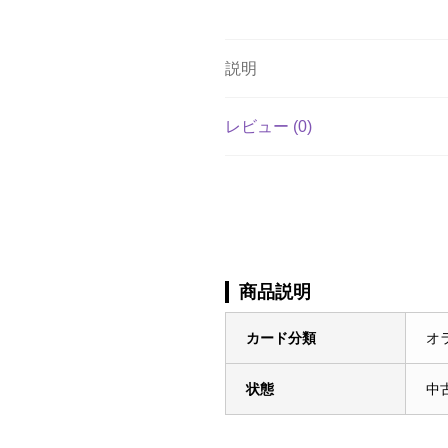
説明
レビュー (0)
商品説明
カード分類
オ
状態
中古