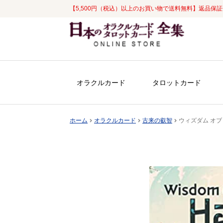
【5,500円（税込）以上のお買い物で送料無料】返品保
ナ
コ
ビ
ン
ゲ
テ
ー
ン
シ
ツ
オラクルカード
タロットカード
ョ
へ
ン
ス
へ
キ
ホーム
オラクルカード
古来の叡智
ウィズダム オブ ハー
ス
ッ
キ
プ
ッ
プ