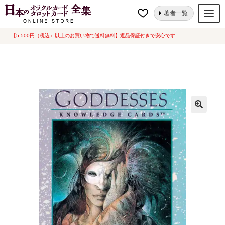
ナ
コ
ホーム
オラクルカード
聖母・女神
ゴッデスナレッジカード
著者一覧
ビ
ン
【Goddesses Knowledge Cards 】海外版（中古-良い）
ゲ
テ
【5,500円（税込）以上のお買い物で送料無料】返品保証付きで安心です
オラクルカード
ー
ン
タロットカード
シ
ツ
ョ
へ
ルノルマンカード
ン
ス
へ
キ
トランプ
ス
ッ
セット
キ
プ
ッ
新品一覧
プ
中古一覧
希少品
書籍
カード関連グッズ