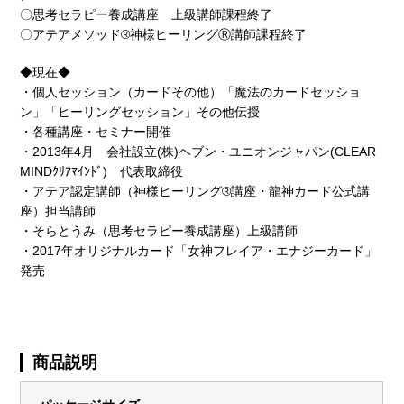
〇思考セラピー養成講座 上級講師課程終了
〇アテアメソッド®神様ヒーリングⓇ講師課程終了
◆現在◆
・個人セッション（カードその他）「魔法のカードセッショ
ン」「ヒーリングセッション」その他伝授
・各種講座・セミナー開催
・2013年4月 会社設立(株)ヘブン・ユニオンジャパン(CLEAR
MINDｸﾘｱﾏｲﾝﾄﾞ) 代表取締役
・アテア認定講師（神様ヒーリング®講座・龍神カード公式講
座）担当講師
・そらとうみ（思考セラピー養成講座）上級講師
・2017年オリジナルカード「女神フレイア・エナジーカード」
発売
商品説明