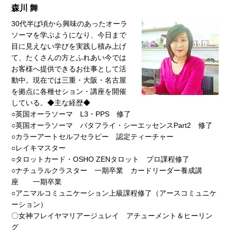
森川 舞
30代半ば頃から興味のあったオーラ
ソーマを学ぶようになり、今日まで
目に見えない学びを実践し積み上げ
て、たくさんの方とふれあい今では
お客様へ提供できるお仕事として活
動中。現在では三重・大阪・名古屋
を拠点に各種せション・講座を開催
している。◆主な経歴◆
○英国オーラソーマ L3・PPS 修了
○英国オーラソーマ バタフライ・シーエッセンスPart2 修了
○カラーアートセルフセラピー 認定ティーチャー
○レイキマスター
○タロットカード・OSHO ZENタロット プロ課程修了
○ナチュラルクラスター 一期卒業 カードリーダー養成講
座 一期卒業
○アニマルコミュニケーション上級課程修了（アースコミュニケ
ーション）
〇女神フレイヤマリアージュレイ アチューメント＆ヒーリン
グ