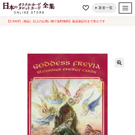
ナ
コ
ホーム
オラクルカード
聖母・女神
女神フレイア・エナジーカード
著者一覧
ビ
ン
(中古-良い)
ゲ
テ
【5,500円（税込）以上のお買い物で送料無料】返品保証付きで安心です
オラクルカード
ー
ン
タロットカード
シ
ツ
ョ
へ
ルノルマンカード
ン
ス
へ
キ
トランプ
ス
ッ
セット
キ
プ
ッ
新品一覧
プ
中古一覧
希少品
書籍
カード関連グッズ