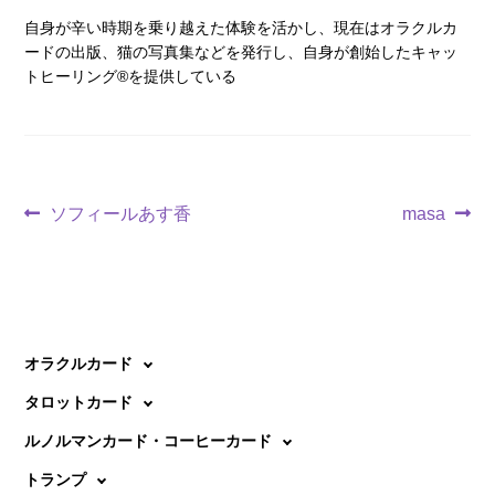
自身が辛い時期を乗り越えた体験を活かし、現在はオラクルカ
ードの出版、猫の写真集などを発行し、自身が創始したキャッ
トヒーリング®を提供している
投
前
次
ソフィールあす香
masa
の
の
稿
投
投
ナ
稿:
稿:
ビ
オラクルカード
ゲ
タロットカード
ー
ルノルマンカード・コーヒーカード
シ
トランプ