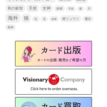
天使
和の叡智
女神
妖精
宇宙
愛
月
海外
猫
鏡リュウジ
缶
魔女
花
金縁
龍神