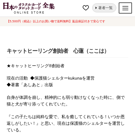
ナ
コ
ホーム
キャットヒーリング創始者 心蓮（ここは）
著者一覧
ビ
ン
ゲ
テ
【5,500円（税込）以上のお買い物で送料無料】返品保証付きで安心です
オラクルカード
ー
ン
タロットカード
シ
ツ
ョ
へ
ルノルマンカード
キャットヒーリング創始者 心蓮（ここは）
ン
ス
へ
キ
トランプ
★キャットヒーリング®創始者
ス
ッ
セット
キ
プ
現在の活動 ◆保護猫シェルターkukunaを運営
ッ
新品一覧
◆著書「あしあと」出版
プ
中古一覧
自身が体調を崩し、精神的にも弱り動けなくなった時に、側で
猫と犬が寄り添ってくれていた。
希少品
『この子たちは純粋な愛で、私を癒してくれている！いつか恩
書籍
返しがしたい！』と思い、現在は保護猫のシェルターを運営し
ている。
カード関連グッズ