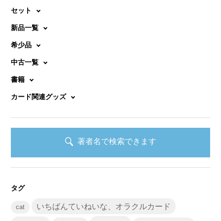
ョ
セット
ン
新品一覧
希少品
中古一覧
書籍
カード関連グッズ
著者名で検索できます
タグ
いちばんていねいな、オラクルカード
cat