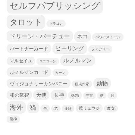
セルフパブリッシング
タロット
ドラゴン
ドリーン・バーチュー
ネコ
パワーストーン
ヒーリング
パートナーカード
フェアリー
ルノルマン
マルセイユ
ユニコーン
ルノルマンカード
ルーン
動物
ヴィジョナリーカンパニー
個人作家
天使
和の叡智
女神
妖精
宇宙
愛
月
海外
猫
鏡リュウジ
缶
魔女
花
金縁
龍神