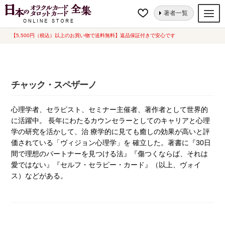
ナ
コ
ホーム
チャック・スペザーノ
著者一覧
ビ
ン
ゲ
テ
【5,500円（税込）以上のお買い物で送料無料】返品保証付きで安心です
オラクルカード
ー
ン
タロットカード
シ
ツ
ョ
へ
ルノルマンカード
チャック・スペザーノ
ン
ス
へ
キ
トランプ
心理学者、セラピスト、セミナー主催者、著作者として世界的
ス
ッ
に活躍中。 長年にわたるカウンセラーとしてのキャリアと心理
セット
キ
プ
学の研究を活かして、治 療学的に見ても癒しの効果が高いと評
ッ
新品一覧
価されている「ヴィジョン心理学」を 確立した。著書に『30日
プ
間で理想のパートナーを見つける法』『傷つくならば、それは
中古一覧
愛ではない』『セルフ・セラピー・カード』（以上、ヴォイ
ス）などがある。
希少品
書籍
カード関連グッズ