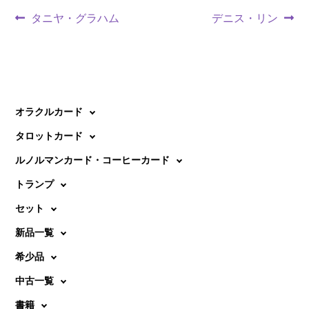
投
前
次
タニヤ・グラハム
デニス・リン
の
の
稿
投
投
ナ
稿:
稿:
ビ
オラクルカード
ゲ
タロットカード
ー
ルノルマンカード・コーヒーカード
シ
トランプ
ョ
セット
ン
新品一覧
希少品
中古一覧
書籍