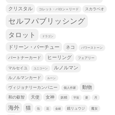
クリスタル
スカラベオ
コレット・バロン＝リード
セルフパブリッシング
タロット
ドラゴン
ドリーン・バーチュー
ネコ
パワーストーン
ヒーリング
パートナーカード
フェアリー
ルノルマン
マルセイユ
ユニコーン
ルノルマンカード
ルーン
動物
ヴィジョナリーカンパニー
個人作家
天使
和の叡智
女神
妖精
宇宙
愛
月
海外
猫
鏡リュウジ
缶
魔女
花
金縁