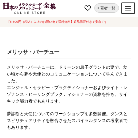
ナ
コ
ホーム
メリッサ・バーチュー
著者一覧
ビ
ン
ゲ
テ
【5,500円（税込）以上のお買い物で送料無料】返品保証付きで安心です
オラクルカード
ー
ン
タロットカード
シ
ツ
ョ
へ
ルノルマンカード
メリッサ・バーチュー
ン
ス
へ
キ
トランプ
メリッサ・バーチューは、ドリーンの息子グラントの妻で、幼
ス
ッ
い頃から夢や天使とのコミュニケーションについて学んできま
セット
キ
プ
した。
ッ
新品一覧
エンジェル・セラピー・プラクティショナーおよびライト・レ
プ
ゾナンス・ヒーリングプラクティショナーの資格を持ち、サイ
中古一覧
キック能力者でもあります。
希少品
夢診断と天使についてのワークショップを多数開催。ダンスと
スピリチュアリティを融合させたスパイラルダンスの考案者で
書籍
もあります。
カード関連グッズ