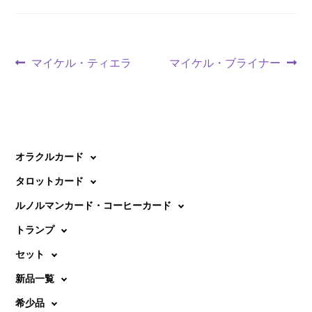
投
前
次
マイケル・ティエラ
マイケル・ブライナー
の
の
稿
投
投
ナ
稿:
稿:
ビ
オラクルカード
ゲ
タロットカード
ー
ルノルマンカード・コーヒーカード
シ
トランプ
ョ
セット
ン
新品一覧
希少品