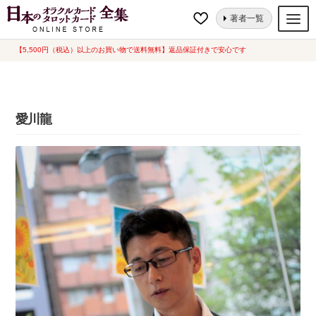
ナ
コ
ホーム
愛川龍
著者一覧
ビ
ン
ゲ
テ
【5,500円（税込）以上のお買い物で送料無料】返品保証付きで安心です
オラクルカード
ー
ン
タロットカード
シ
ツ
ョ
へ
ルノルマンカード
愛川龍
ン
ス
へ
キ
トランプ
ス
ッ
セット
キ
プ
ッ
新品一覧
プ
中古一覧
希少品
書籍
カード関連グッズ