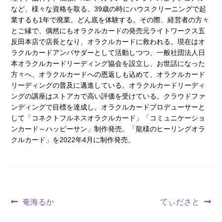
など、様々な資格を取る。39歳の時にハウスクリーニングで起
業するも1年で廃業。どん底を体験する。その際、経営者の方々
とご縁で、偶然にもオラクルカードの発売元ライトワークス五
反田本店で店長となり、オラクルカードに救われる。現在はオ
ラクルカードアンバサダーとして活動しつつ、一般社団法人日
本オラクルカードリーディング協会を設立し、お世話になった
方々へ、オラクルカードへの恩返しも込めて、オラクルカード
リーディングの普及に邁進している。オラクルカードリーディ
ングの講座はストアカで高い評価を受けている。クラウドファ
ンディングで目標を達成し、オラクルカードプロデューサーと
して「コネクトフルネスオラクルカード」「コミュニケーショ
ンカード～ハッピーサン」制作発売。「龍様のヒーリングオラ
クルカード」を2022年4月に制作発売。
投
前
次
奄海るか
てぃださと
の
の