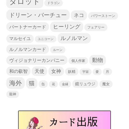
タロット
ドラゴン
ドリーン・バーチュー
ネコ
パワーストーン
ヒーリング
パートナーカード
フェアリー
ルノルマン
マルセイユ
ユニコーン
ルノルマンカード
ルーン
動物
ヴィジョナリーカンパニー
個人作家
天使
和の叡智
女神
妖精
宇宙
愛
月
海外
猫
鏡リュウジ
缶
魔女
花
金縁
龍神