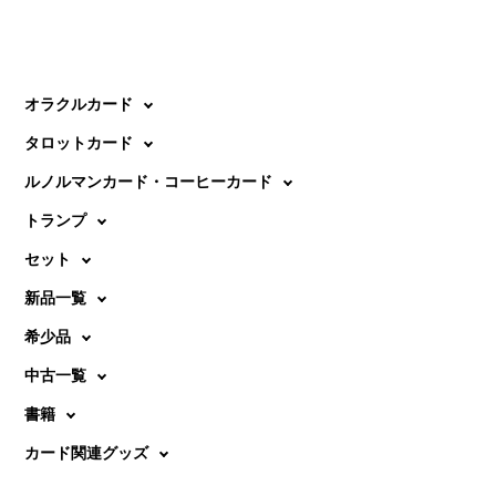
稿
投
投
ナ
稿:
稿:
ビ
オラクルカード
ゲ
タロットカード
ー
ルノルマンカード・コーヒーカード
シ
トランプ
ョ
セット
ン
新品一覧
希少品
中古一覧
書籍
カード関連グッズ