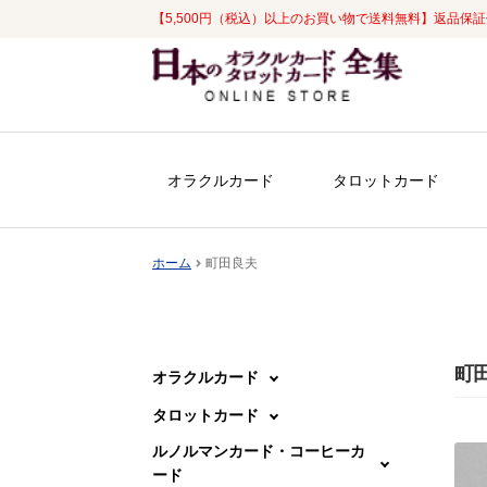
【5,500円（税込）以上のお買い物で送料無料】返品保
ナ
コ
ビ
ン
ゲ
テ
ー
ン
シ
ツ
オラクルカード
タロットカード
ョ
へ
ン
ス
へ
キ
ホーム
町田良夫
ス
ッ
キ
プ
ッ
プ
町
オラクルカード
タロットカード
ルノルマンカード・コーヒーカ
ード