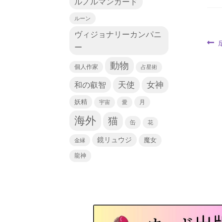
ルノルマンカード
ルーン
ヴィジョナリーカンパニ
ー
動物
個人作家
占星術
天使
和の叡智
女神
妖精
宇宙
愛
月
海外
猫
缶
花
鏡リュウジ
魔女
金縁
龍神