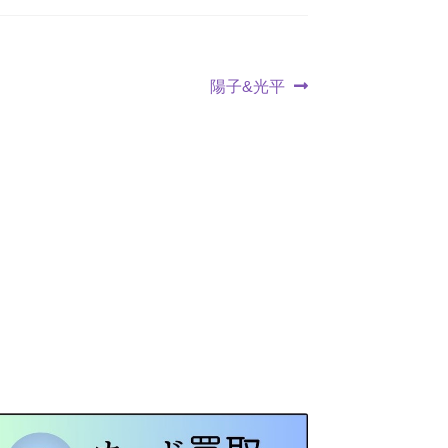
次
陽子&光平
の
投
稿: