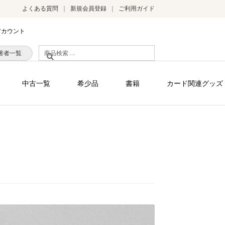
よくある質問
新規会員登録
ご利用ガイド
アカウント
検
著者一覧
索
対
中古一覧
希少品
書籍
カード関連グッズ
象: