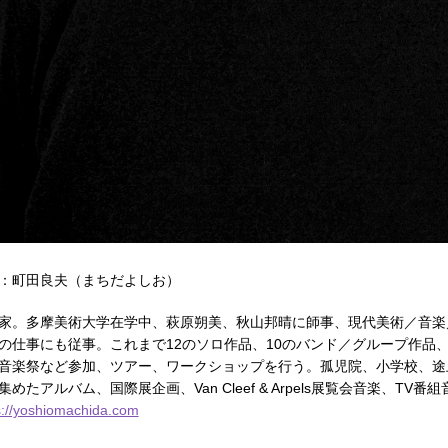
：町田良夫（まちだよしお）
家。多摩美術大学在学中、萩原朔美、秋山邦晴に師事、現代美術／音楽
の仕事にも従事。これまで12のソロ作品、10のバンド／グループ作品
音楽祭など参加、ツアー、ワークショップを行う。孤児院、小学校、途
集めたアルバム、国際展企画、Van Cleef & Arpels展覧会音楽、TV
s://yoshiomachida.com