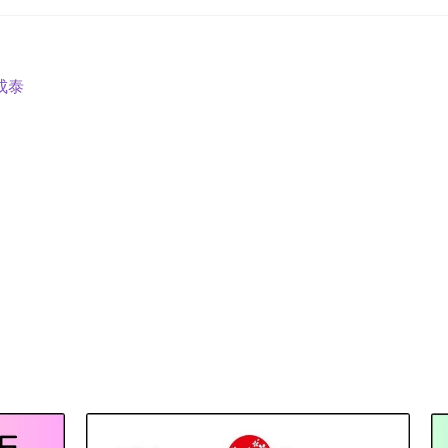
投
前
成泰
の
稿
投
ナ
稿:
ビ
ゲ
ー
シ
ョ
ン