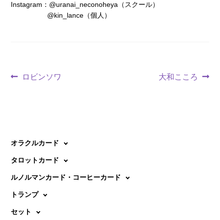
Instagram：@uranai_neconoheya（スクール）
@kin_lance（個人）
投
前
次
ロビンソワ
大和こころ
の
の
稿
投
投
ナ
稿:
稿:
ビ
オラクルカード
ゲ
タロットカード
ー
ルノルマンカード・コーヒーカード
シ
トランプ
ョ
セット