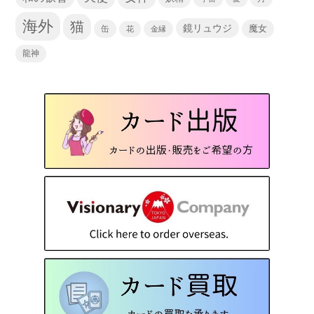
海外
猫
鏡リュウジ
缶
魔女
花
金縁
龍神