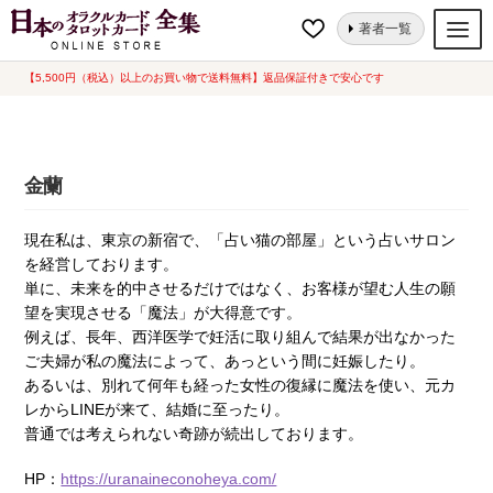
ナ
コ
ホーム
金蘭
著者一覧
ビ
ン
ゲ
テ
【5,500円（税込）以上のお買い物で送料無料】返品保証付きで安心です
オラクルカード
ー
ン
タロットカード
シ
ツ
ョ
へ
ルノルマンカード
金蘭
ン
ス
へ
キ
トランプ
現在私は、東京の新宿で、「占い猫の部屋」という占いサロン
ス
ッ
を経営しております。
セット
キ
プ
単に、未来を的中させるだけではなく、お客様が望む人生の願
ッ
新品一覧
望を実現させる「魔法」が大得意です。
プ
例えば、長年、西洋医学で妊活に取り組んで結果が出なかった
中古一覧
ご夫婦が私の魔法によって、あっという間に妊娠したり。
あるいは、別れて何年も経った女性の復縁に魔法を使い、元カ
希少品
レからLINEが来て、結婚に至ったり。
普通では考えられない奇跡が続出しております。
書籍
HP：
https://uranaineconoheya.com/
カード関連グッズ