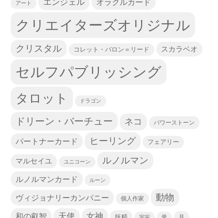
エンジェル
オラクルカード
アート
クリエイターズオリジナル
クリスタル
スカラベオ
コレット・バロン＝リード
セルフパブリッシング
タロット
ドラゴン
ドリーン・バーチュー
ネコ
パワーストーン
ヒーリング
パートナーカード
フェアリー
ルノルマン
マルセイユ
ユニコーン
ルノルマンカード
ルーン
動物
ヴィジョナリーカンパニー
個人作家
天使
和の叡智
女神
妖精
宇宙
愛
月