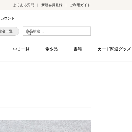
よくある質問
新規会員登録
ご利用ガイド
アカウント
検
著者一覧
索
対
中古一覧
希少品
書籍
カード関連グッズ
象: