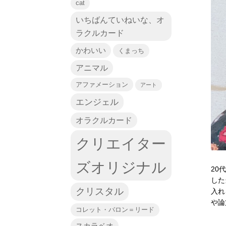
cat
いちばんていねいな、オ
ラクルカード
かわいい
くまっち
アニマル
アファメーション
アート
エンジェル
オラクルカード
クリエイター
ズオリジナル
20
した
クリスタル
入れ
や論
コレット・バロン＝リード
スカラベオ