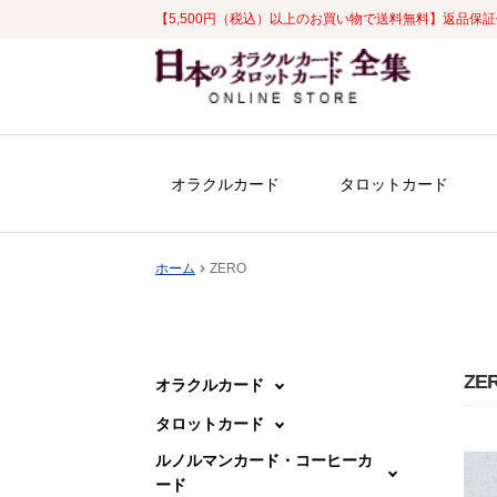
【5,500円（税込）以上のお買い物で送料無料】返品保
ナ
コ
ビ
ン
ゲ
テ
ー
ン
シ
ツ
オラクルカード
タロットカード
ョ
へ
ン
ス
へ
キ
ホーム
ZERO
ス
ッ
キ
プ
ッ
プ
ZE
オラクルカード
タロットカード
ルノルマンカード・コーヒーカ
ード