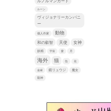
ルノルマンカード
ルーン
ヴィジョナリーカンパニ
ー
動物
個人作家
天使
和の叡智
女神
妖精
宇宙
愛
月
海外
猫
缶
花
鏡リュウジ
魔女
金縁
龍神