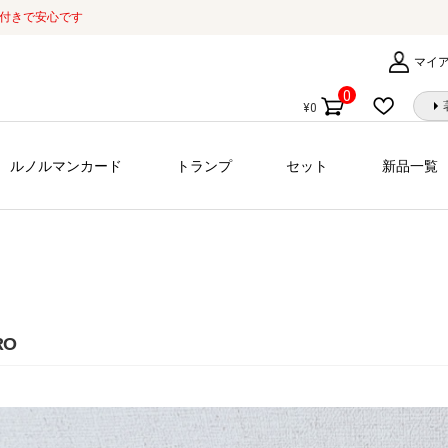
証付きで安心です
マイ
0
¥
0
個
の
商
ルノルマンカード
トランプ
セット
新品一覧
品
RO