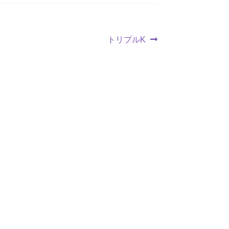
次
トリプルK
の
投
稿: