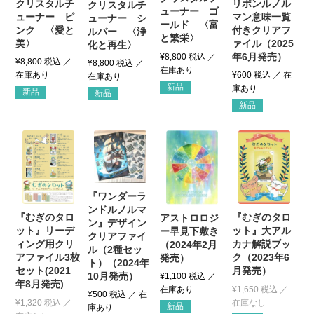
クリスタルチ
リボンルノル
クリスタルチ
ューナー ゴ
ューナー ピ
マン意味一覧
ューナー シ
ールド 〈富
ンク 〈愛と
付きクリアフ
ルバー 〈浄
と繁栄〉
美〉
ァイル（2025
化と再生〉
年6月発売）
¥
8,800
税込
¥
8,800
税込
¥
8,800
税込
¥
600
税込
新品
新品
新品
新品
『ワンダーラ
ンドルノルマ
『むぎのタロ
『むぎのタロ
アストロロジ
ン』デザイン
ット』リーデ
ット』大アル
ー早見下敷き
クリアファイ
ィング用クリ
カナ解説ブッ
（2024年2月
ル（2種セッ
アファイル3枚
ク（2023年6
発売）
ト）（2024年
セット(2021
月発売）
10月発売）
¥
1,100
税込
年8月発売)
¥
1,650
税込
¥
500
税込
¥
1,320
税込
新品