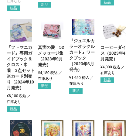
新品
新品
新品
『ジュエルカ
ラーオラクル
『フトマニカ
真実の愛 52
コーヒーダイ
カード』ワー
ード』専用ガ
メッセージ集
ス（2023年4
クブック
イドブック＆
（2023年9月
月発売）
（2023年6月
クロス・巾
発売）
¥
4,000
税込
発売）
着 3点セット
¥
4,180
税込
※カード別売
¥
1,650
税込
新品
り（2024年10
新品
月発売）
新品
¥
6,100
税込
新品