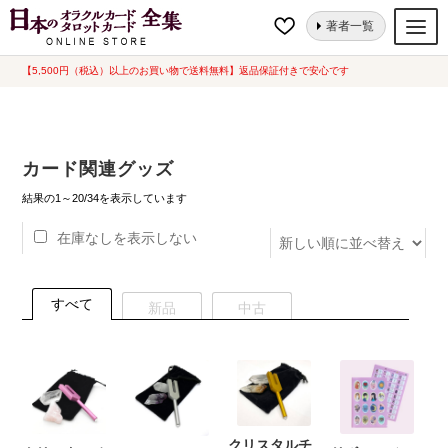
ナ
コ
ホーム
カード関連グッズ
カード関連グッズ
著者一覧
ビ
ン
ゲ
テ
【5,500円（税込）以上のお買い物で送料無料】返品保証付きで安心です
オラクルカード
ー
ン
タロットカード
シ
ツ
ョ
へ
ルノルマンカード
カード関連グッズ
ン
ス
へ
キ
新
トランプ
結果の1～20/34を表示しています
し
ス
ッ
い
在庫なしを表示しない
セット
キ
プ
順
ッ
新品一覧
プ
すべて
新品
中古
中古一覧
希少品
書籍
カード関連グッズ
クリスタルチ