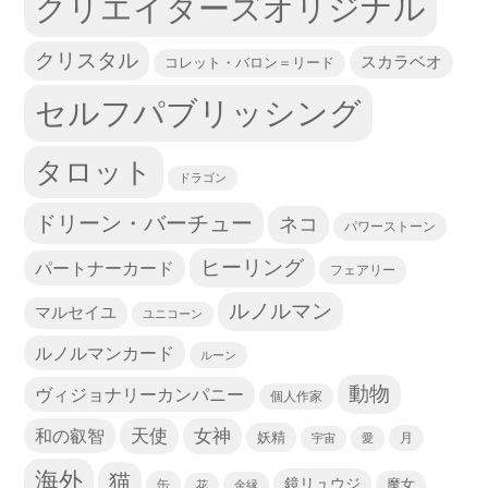
クリエイターズオリジナル
クリスタル
スカラベオ
コレット・バロン＝リード
セルフパブリッシング
タロット
ドラゴン
ドリーン・バーチュー
ネコ
パワーストーン
ヒーリング
パートナーカード
フェアリー
ルノルマン
マルセイユ
ユニコーン
ルノルマンカード
ルーン
動物
ヴィジョナリーカンパニー
個人作家
天使
和の叡智
女神
妖精
宇宙
愛
月
海外
猫
鏡リュウジ
缶
魔女
花
金縁