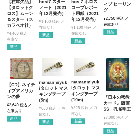
【在庫欠品】
hosi7 スター
hosi7 ホロス
ィブ ヒーリン
【タロットク
ノート（2021
コープレポー
グ
ロス】ムーン
年12月発売）
ト用紙（2021
¥
2,750
税込
＆スター（ス
年12月発売）
¥
1,100
税込
カラベオ社）
¥
1,100
税込
新品
¥
4,400
税込
新品
新品
新品
mamanmiyuk
mamanmiyuk
【CD】ネイテ
iタロット マス
iタロット マス
ィブアメリカ
キングテープ
キングテープ
ンの夢
『日本の密教
(10m)
(5m)
カード』版画
¥
2,640
税込
¥
825
税込
¥
660
税込
SS 孔雀明王
¥
7,000
税込
新品
新品
新品
新品