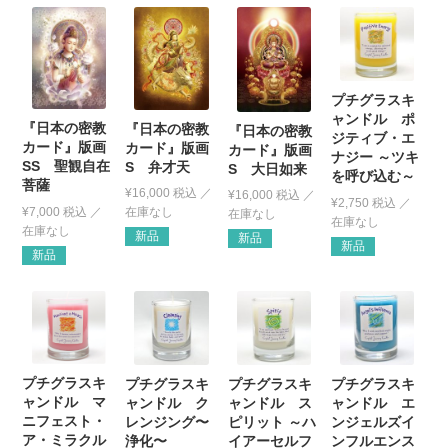
プチグラスキ
ャンドル ポ
『日本の密教
『日本の密教
『日本の密教
ジティブ・エ
カード』版画
カード』版画
カード』版画
ナジー ～ツキ
SS 聖観自在
S 弁才天
S 大日如来
を呼び込む～
菩薩
¥
16,000
税込
¥
16,000
税込
¥
2,750
税込
¥
7,000
税込
新品
新品
新品
新品
プチグラスキ
プチグラスキ
プチグラスキ
プチグラスキ
ャンドル マ
ャンドル ク
ャンドル ス
ャンドル エ
ニフェスト・
レンジング〜
ピリット ～ハ
ンジェルズイ
ア・ミラクル
浄化〜
イアーセルフ
ンフルエンス