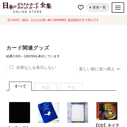
ナ
コ
ホーム
カード関連グッズ
ページ 6
著者一覧
ビ
ン
ゲ
テ
【5,500円（税込）以上のお買い物で送料無料】返品保証付きで安心です
オラクルカード
ー
ン
タロットカード
シ
ツ
ョ
へ
ルノルマンカード
カード関連グッズ
ン
ス
へ
キ
新
トランプ
結果の101～120/234を表示しています
し
ス
ッ
い
在庫なしを表示しない
セット
キ
プ
順
ッ
新品一覧
プ
すべて
新品
中古
中古一覧
希少品
書籍
【CD】ネイテ
カード関連グッズ