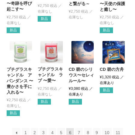
〜奇跡を呼び
と繋がる～
〜天使の保護
¥
2,750
税込
起こす〜
と癒し〜
¥
2,750
税込
¥
2,750
税込
¥
2,750
税込
新品
新品
新品
プチグラスキ
プチグラスキ
CD 碧のシリ
CD 碧の方舟
ャンドル ラ
ャンドル ア
ウス〜セレィ
¥
1,320
税込
ブ 〜愛〜
バンダンス 〜
ルール〜
豊かさを手に
¥
2,750
税込
¥
3,080
税込
新品
入れる〜
¥
2,750
税込
新品
新品
新品
1
2
3
4
5
6
7
8
9
10
11