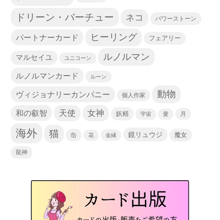
ドリーン・バーチュー
ネコ
パワーストーン
ヒーリング
パートナーカード
フェアリー
ルノルマン
マルセイユ
ユニコーン
ルノルマンカード
ルーン
動物
ヴィジョナリーカンパニー
個人作家
天使
和の叡智
女神
妖精
宇宙
愛
月
海外
猫
鏡リュウジ
缶
魔女
花
金縁
龍神