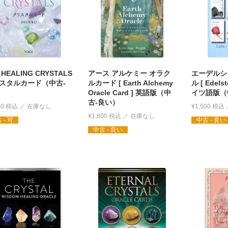
 HEALING CRYSTALS
アース アルケミー オラク
エーデルシ
スタルカード（中古-
ルカード [ Earth Alchemy
ル [ Edelst
Oracle Card ] 英語版（中
イツ語版（
古-良い）
00
税込
¥
1,500
税込
¥
1,800
税込
 - 可
中古 - 良い
中古 - 良い