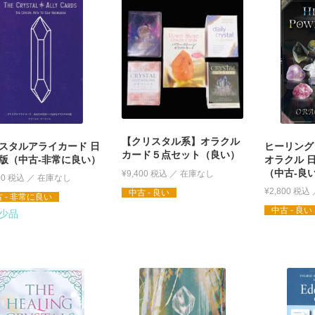
【クリスタル系】オラクル
スタルアライカード 日
ヒーリング
カード５点セット（良い）
版（中古-非常に良い）
オラクル 
（中古-良
¥
9,400
税込
00
税込
¥
2,800
税込
中古 - 良い
 - 非常に良い
中古 - 良い
少品