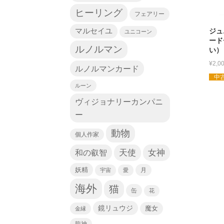
ヒーリング
フェアリー
マルセイユ
ジュ
ユニコーン
ード
ルノルマン
い）
¥
2,0
ルノルマンカード
中古
ルーン
ヴィジョナリーカンパニ
ー
動物
個人作家
天使
和の叡智
女神
妖精
宇宙
愛
月
海外
猫
缶
花
鏡リュウジ
魔女
金縁
龍神