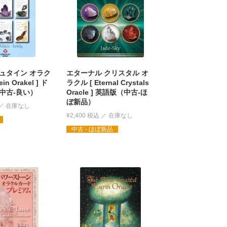
ュタイン オラク
エターナル クリスタル オ
ein Orakel ] ド
ラクル [ Eternal Crystals
中古-良い）
Oracle ] 英語版（中古-ほ
ぼ新品）
¥
2,400
税込
中古 - ほぼ新品