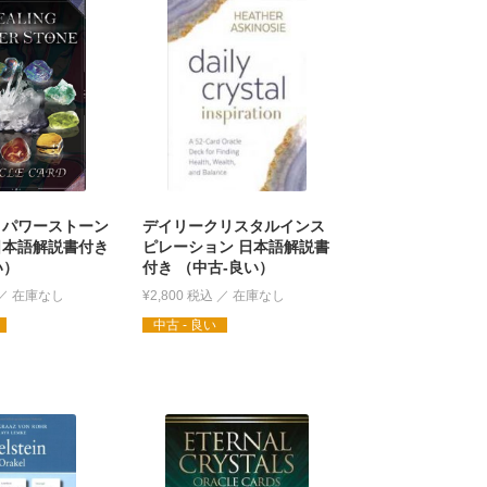
 パワーストーン
デイリークリスタルインス
日本語解説書付き
ピレーション 日本語解説書
い）
付き （中古-良い）
¥
2,800
税込
中古 - 良い