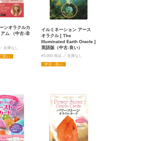
ーンオラクルカ
イルミネーション アース
アム （中古-非
オラクル [ The
Illuminated Earth Oracle ]
英語版（中古-良い）
¥
5,000
税込
常に良い
中古 - 良い