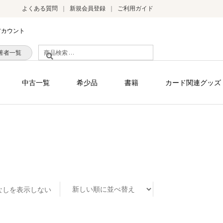
よくある質問
新規会員登録
ご利用ガイド
アカウント
検
著者一覧
索
対
中古一覧
希少品
書籍
カード関連グッズ
象:
なしを表示しない