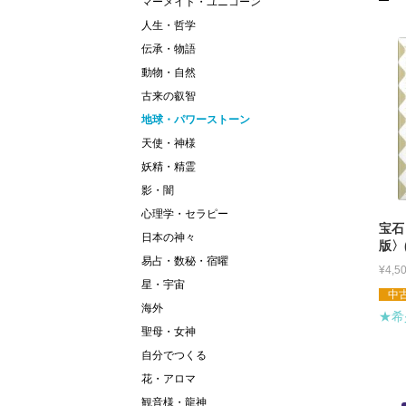
マーメイド・ユニコーン
人生・哲学
伝承・物語
動物・自然
古来の叡智
地球・パワーストーン
天使・神様
妖精・精霊
影・闇
心理学・セラピー
宝石
日本の神々
版〉
易占・数秘・宿曜
¥
4,5
星・宇宙
中古
海外
★希
聖母・女神
自分でつくる
花・アロマ
観音様・龍神