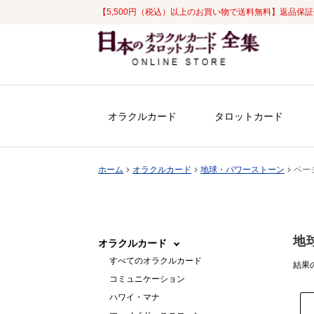
【5,500円（税込）以上のお買い物で送料無料】返品保
ナ
コ
ビ
ン
ゲ
テ
ー
ン
シ
ツ
オラクルカード
タロットカード
ョ
へ
ン
ス
へ
キ
ホーム
オラクルカード
地球・パワーストーン
ページ
ス
ッ
キ
プ
ッ
プ
地
オラクルカード
すべてのオラクルカード
結果の
コミュニケーション
ハワイ・マナ