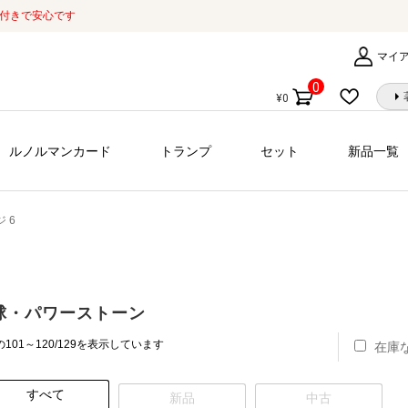
証付きで安心です
マイ
0
¥
0
個
の
商
ルノルマンカード
トランプ
セット
新品一覧
品
 6
球・パワーストーン
新
101～120/129を表示しています
在庫
し
い
すべて
順
新品
中古