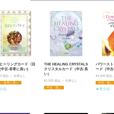
ヒーリングカード〈旧
THE HEALING CRYSTALS
パワースト
(中古-非常に良い)
クリスタルカード（中古-良
ード（中古
い）
00
税込
¥
4,000
税込
¥
2,500
税込
 - 非常に良い
中古 - 良い
中古 - 良い
少品
★希少品