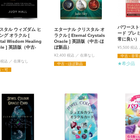
パワースト
スタル ウィズダム ヒ
エターナル クリスタル オ
ード プレミ
ング オラクル [
ラクル [ Eternal Crystals
常に良い）
tal Wisdom Healing
Oracle ] 英語版（中古-ほ
cle ] 英語版（中古-
ぼ新品）
¥
5,500
税込
¥
2,400
税込
中古 - 非
税込
★希少品
中古 - ほぼ新品
 - 可