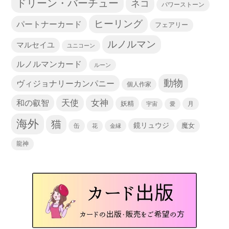
ドリーン・バーチュー
ネコ
パワーストーン
ヒーリング
パートナーカード
フェアリー
ルノルマン
マルセイユ
ユニコーン
ルノルマンカード
ルーン
動物
ヴィジョナリーカンパニー
個人作家
天使
和の叡智
女神
妖精
宇宙
愛
月
海外
猫
鏡リュウジ
缶
魔女
花
金縁
龍神