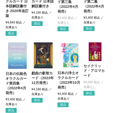
カード 日本語
クルカード 日
ド第二集
ド第三集
解説書付き
本語解説書付
（2022年4月
（2022年4月
き 2020年改訂
発売）
発売）
¥
4,180
税込
版
¥
3,400
税込
¥
3,400
税込
¥
4,840
税込
新品
新品
新品
新品
セイクリッ
ド・アロマカ
日本の浄土オ
戯曲の叡智カ
日本の伝統色
ード
ラクルカード
ード（2023年
オラクルカー
¥
4,085
税込
（2023年10月
12月発売）
ド第四集
発売）
（2022年4月
¥
4,180
税込
発売）
新品
¥
4,400
税込
¥
3,400
税込
新品
新品
新品