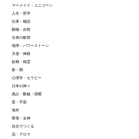
マーメイド・ユニコーン
人生・哲学
伝承・物語
動物・自然
古来の叡智
地球・パワーストーン
天使・神様
妖精・精霊
影・闇
心理学・セラピー
日本の神々
易占・数秘・宿曜
星・宇宙
海外
聖母・女神
自分でつくる
花・アロマ