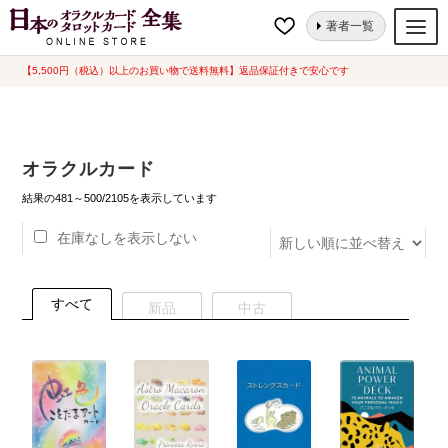
ナ
コ
ホーム
オラクルカード
ページ 25
著者一覧
ビ
ン
ゲ
テ
【5,500円（税込）以上のお買い物で送料無料】返品保証付きで安心です
オラクルカード
ー
ン
タロットカード
シ
ツ
ョ
へ
ルノルマンカード
オラクルカード
ン
ス
へ
キ
新
トランプ
結果の481～500/2105を表示しています
し
ス
ッ
い
在庫なしを表示しない
セット
キ
プ
順
ッ
新品一覧
プ
すべて
新品
中古
中古一覧
希少品
書籍
カード関連グッズ