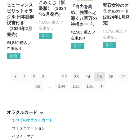
こみくじ〈新
ヒューマンス
宝石女神のオ
『自力を高
装版〉（2024
ピリットオラ
ラクルカード
め、強運へと
年2月発売）
クル 日本語解
(2024年1月発
導く八百万の
¥
3,000
税込
説書付き
売)
神様カード』
（2024年2月
¥
7,700
税込
¥
2,585
税込
発売）
新品
¥
4,840
税込
新品
新品
新品
1
2
3
…
22
23
24
25
26
27
28
…
104
105
106
オラクルカード
すべてのオラクルカード
コミュニケーション
ハワイ・マナ