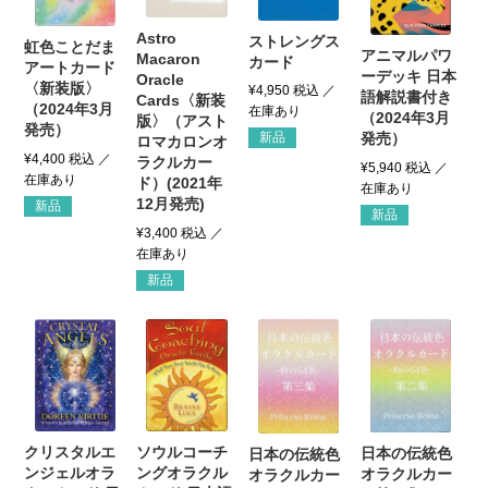
Astro
ストレングス
虹色ことだま
アニマルパワ
Macaron
カード
アートカード
ーデッキ 日本
Oracle
〈新装版〉
¥
4,950
税込
語解説書付き
Cards〈新装
（2024年3月
（2024年3月
版〉（アスト
発売）
発売）
新品
ロマカロンオ
¥
4,400
税込
ラクルカー
¥
5,940
税込
ド）(2021年
12月発売)
新品
新品
¥
3,400
税込
新品
ソウルコーチ
クリスタルエ
日本の伝統色
日本の伝統色
ングオラクル
ンジェルオラ
オラクルカー
オラクルカー