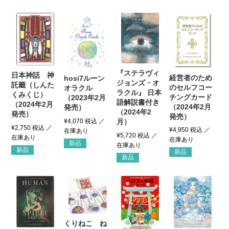
『ステラヴィ
日本神話 神
経営者のため
hosi7ルーン
ジョンズ・オ
託籤（しんた
のセルフコー
オラクル
ラクル』 日本
くみくじ）
チングカード
（2023年2月
語解説書付き
（2024年2月
（2024年2月
発売）
（2024年2
発売）
発売）
¥
4,070
税込
月）
¥
2,750
税込
¥
4,950
税込
¥
5,720
税込
新品
新品
新品
新品
くりねこ ね