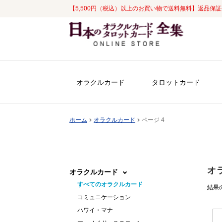
【5,500円（税込）以上のお買い物で送料無料】返品保
ナ
コ
ビ
ン
ゲ
テ
ー
ン
シ
ツ
オラクルカード
タロットカード
ョ
へ
ン
ス
へ
キ
ホーム
オラクルカード
ページ 4
ス
ッ
キ
プ
ッ
プ
オ
オラクルカード
すべてのオラクルカード
結果の
コミュニケーション
ハワイ・マナ