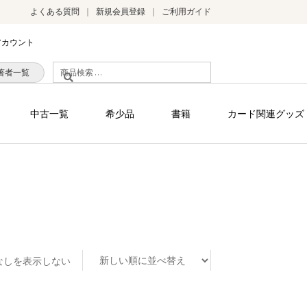
よくある質問
新規会員登録
ご利用ガイド
アカウント
検
著者一覧
索
対
中古一覧
希少品
書籍
カード関連グッズ
象:
なしを表示しない