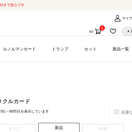
証付きで安心です
マイ
0
¥
0
個
の
商
ルノルマンカード
トランプ
セット
新品一覧
品
ラクルカード
新
61～80/531を表示しています
在庫
し
い
新品
順
すべて
中古