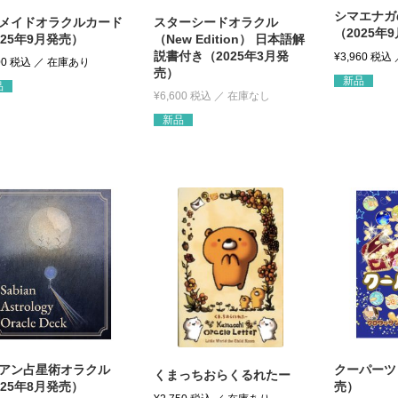
シマエナガ
メイドオラクルカード
スターシードオラクル
（2025年
025年9月発売）
（New Edition） 日本語解
説書付き（2025年3月発
¥
3,960
税込
00
税込
売）
新品
品
¥
6,600
税込
新品
アン占星術オラクル
クーパーツ（
くまっちおらくるれたー
025年8月発売）
売）