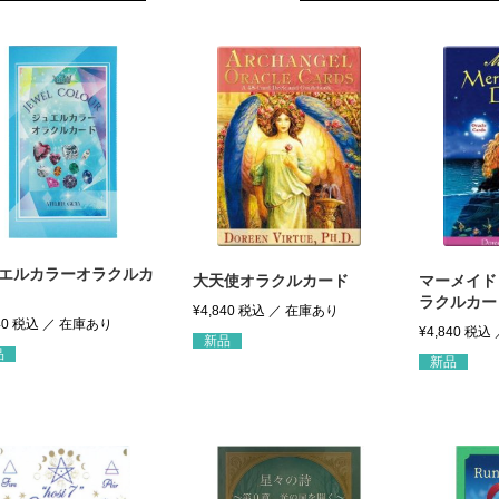
エルカラーオラクルカ
大天使オラクルカード
マーメイド
ラクルカー
¥
4,840
税込
40
税込
¥
4,840
税込
新品
品
新品