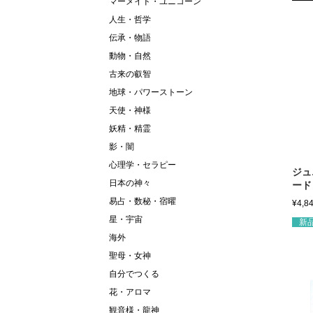
マーメイド・ユニコーン
人生・哲学
伝承・物語
動物・自然
古来の叡智
地球・パワーストーン
天使・神様
妖精・精霊
影・闇
心理学・セラピー
ジュ
日本の神々
ード
易占・数秘・宿曜
¥
4,8
星・宇宙
新
海外
聖母・女神
自分でつくる
花・アロマ
観音様・龍神