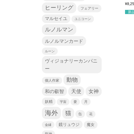
¥
8,2
ヒーリング
フェアリー
新
マルセイユ
ユニコーン
ルノルマン
ルノルマンカード
ルーン
ヴィジョナリーカンパニ
ー
動物
個人作家
天使
和の叡智
女神
妖精
宇宙
愛
月
海外
猫
缶
花
鏡リュウジ
魔女
金縁
龍神