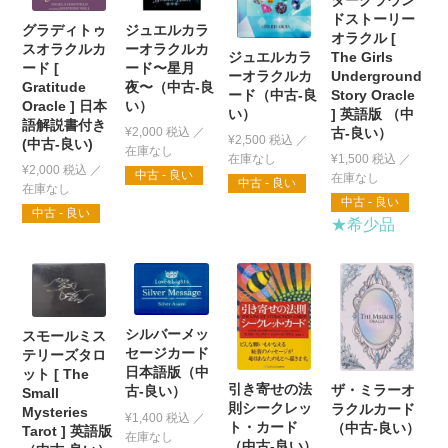
ドストーリー
ジュエルカラ
グラディトゥ
オラクル [
ーオラクルカ
スオラクルカ
ジュエルカラ
The Girls
ード〜星月
ード [
ーオラクルカ
Underground
夜〜（中古-良
Gratitude
ード（中古-良
Story Oracle
い）
Oracle ] 日本
い）
] 英語版 （中
語解説書付き
古-良い）
¥
2,000
税込
¥
2,500
税込
(中古-良い)
¥
1,500
税込
¥
2,000
税込
中古 - 良い
中古 - 良い
中古 - 良い
中古 - 良い
★希少品
シルバーメッ
スモールミス
セージカード
テリーズタロ
日本語版（中
ット [ The
引き寄せの法
ザ・ミラーオ
古-良い）
Small
則シークレッ
ラクルカード
Mysteries
¥
1,400
税込
ト・カード
（中古-良い）
Tarot ] 英語版
（中古-良い）