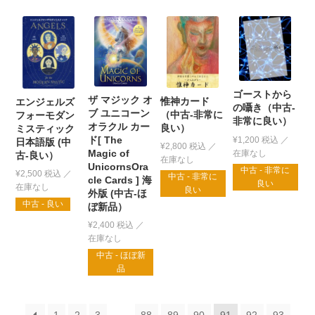
ゴーストから
ザ マジック オ
惟神カード
エンジェルズ
の囁き（中古-
ブ ユニコーン
（中古-非常に
フォーモダン
非常に良い）
オラクル カー
良い）
ミスティック
ド[ The
¥
1,200
税込
日本語版 (中
¥
2,800
税込
Magic of
古-良い）
UnicornsOra
中古 - 非常に
¥
2,500
税込
中古 - 非常に
cle Cards ] 海
良い
良い
外版 (中古-ほ
中古 - 良い
ぼ新品）
¥
2,400
税込
中古 - ほぼ新
品
1
2
3
…
88
89
90
91
92
93