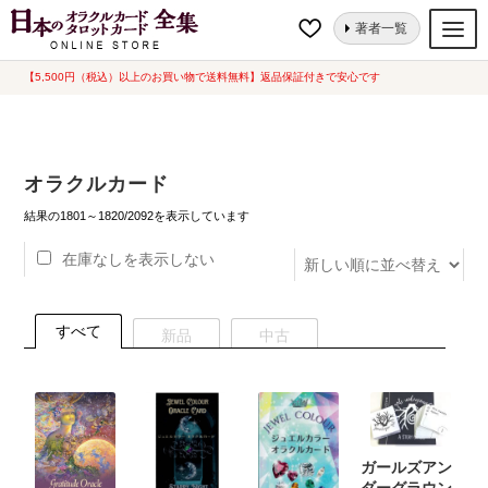
ナ
コ
ホーム
オラクルカード
ページ 91
著者一覧
ビ
ン
ゲ
テ
【5,500円（税込）以上のお買い物で送料無料】返品保証付きで安心です
オラクルカード
ー
ン
タロットカード
シ
ツ
ョ
へ
ルノルマンカード
オラクルカード
ン
ス
へ
キ
新
トランプ
結果の1801～1820/2092を表示しています
し
ス
ッ
い
在庫なしを表示しない
セット
キ
プ
順
ッ
新品一覧
プ
すべて
新品
中古
中古一覧
希少品
書籍
ガールズアン
カード関連グッズ
ダーグラウン