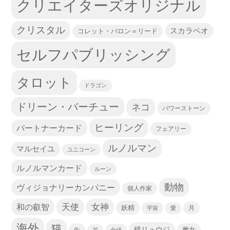
クリエイターズオリジナル
クリスタル
スカラベオ
コレット・バロン＝リード
セルフパブリッシング
タロット
ドラゴン
ドリーン・バーチュー
ネコ
パワーストーン
ヒーリング
パートナーカード
フェアリー
ルノルマン
マルセイユ
ユニコーン
ルノルマンカード
ルーン
動物
ヴィジョナリーカンパニー
個人作家
天使
和の叡智
女神
妖精
宇宙
愛
月
海外
猫
鏡リュウジ
缶
魔女
花
金縁