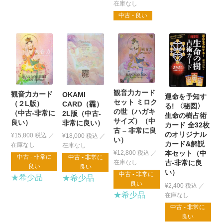
中古 - 良い
観音力カード
観音力カード
OKAMI
運命を予知す
セット ミロク
（２L版）
CARD（龗）
る! 〈秘図〉
の世（ハガキ
（中古-非常に
2L版（中古-
生命の樹占術
サイズ）（中
良い）
非常に良い）
カード 全32枚
古 – 非常に良
のオリジナル
¥
15,800
税込
¥
18,000
税込
い）
カード&解説
本セット（中
¥
12,800
税込
中古 - 非常に
中古 - 非常に
古-非常に良
良い
良い
い）
中古 - 非常に
★希少品
★希少品
良い
¥
2,400
税込
★希少品
中古 - 非常に
良い