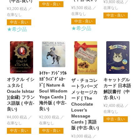
（中古-良い）
¥
3,800
税込
中古 - 良い
¥
5,500
税込
¥
3,200
税込
中古 - 良い
中古 - 良い
中古 - 良い
★希少品
★希少品
ﾈｲﾁｬｰ ｱﾝﾄﾞｿｳﾙ
ﾖｶﾞｳｨｽﾞﾀﾞﾑｶｰ
オラクル イシ
キャットグル
ザ・チョコレ
ﾄﾞ[ Nature &
ュタル [
カード 日本語
ートラバーズ
Soul Wisdom
Oracle Ishtar
解説書付（中
メッセージカ
Yoga Cards ]
](金縁) フラン
古-良い）
ード [ The
海外版 ( 中古-
ス語版 ( 中古-
Chocolate
¥
2,400
税込
良い)
良い)
Lover’s
Message
¥
2,000
税込
¥
4,000
税込
中古 - 良い
Cards ] 英語
版 (中古-良い)
中古 - 良い
中古 - 良い
¥
3,000
税込