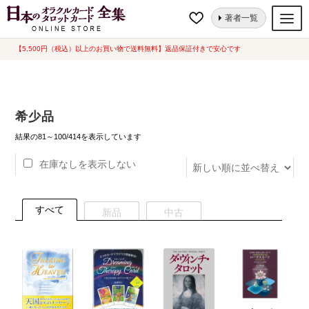
ナ
コ
ホーム
希少品
ページ 5
著者一覧
ビ
ン
ゲ
テ
【5,500円（税込）以上のお買い物で送料無料】返品保証付きで安心です
オラクルカード
ー
ン
タロットカード
シ
ツ
ョ
へ
ルノルマンカード
希少品
ン
ス
へ
キ
新
トランプ
結果の81～100/414を表示しています
し
ス
ッ
い
在庫なしを表示しない
セット
キ
プ
順
ッ
新品一覧
プ
すべて
新品
中古
中古一覧
希少品
書籍
カード関連グッズ