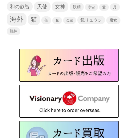
天使
和の叡智
女神
妖精
宇宙
愛
月
海外
猫
鏡リュウジ
缶
魔女
花
金縁
龍神