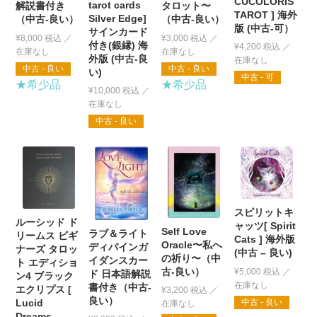
CUCOLORIS
tarot cards
タロット〜
解説書付き
TAROT ] 海外
Silver Edge]
（中古-良い）
（中古-良い）
版 (中古-可）
サインカード
¥
3,000
税込
¥
8,000
税込
付き(銀縁) 海
¥
4,200
税込
外版 (中古-良
中古 - 良い
中古 - 良い
い)
中古 - 可
★希少品
★希少品
¥
10,000
税込
中古 - 良い
スピリットキ
ルーシッド ド
ャッツ[ Spirit
Self Love
ラブ＆ライト
リームス ビギ
Cats ] 海外版
Oracle〜私へ
ディバインガ
ナーズ タロッ
(中古 – 良い)
の祈り〜（中
イダンスカー
ト エディショ
古-良い）
¥
5,000
税込
ド 日本語解説
ン4 ブラック
書付き（中古-
エクリプス [
¥
3,200
税込
良い）
中古 - 良い
Lucid
Dreams