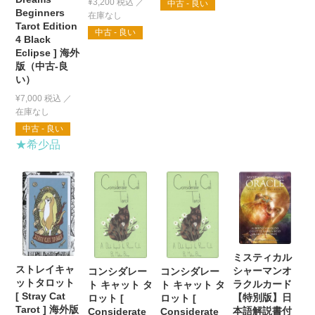
¥
3,200
税込
中古 - 良い
Beginners
Tarot Edition
中古 - 良い
4 Black
Eclipse ] 海外
版（中古-良
い）
¥
7,000
税込
中古 - 良い
★希少品
ミスティカル
ストレイキャ
シャーマンオ
コンシダレー
コンシダレー
ットタロット
ラクルカード
ト キャット タ
ト キャット タ
[ Stray Cat
【特別版】日
ロット [
ロット [
Tarot ] 海外版
本語解説書付
Considerate
Considerate