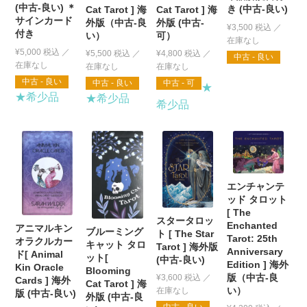
(中古-良い) ＊
き (中古-良い)
Cat Tarot ] 海
Cat Tarot ] 海
サインカード
外版（中古-良
外版 (中古-
¥
3,500
税込
付き
い）
可）
¥
5,000
税込
¥
5,500
税込
¥
4,800
税込
中古 - 良い
中古 - 良い
中古 - 良い
中古 - 可
★
★希少品
★希少品
希少品
エンチャンテ
ッド タロット
[ The
スタータロッ
Enchanted
アニマルキン
ブルーミング
ト [ The Star
Tarot: 25th
オラクルカー
キャット タロ
Tarot ] 海外版
Anniversary
ド[ Animal
ット[
(中古-良い)
Edition ] 海外
Kin Oracle
Blooming
版（中古-良
¥
3,600
税込
Cards ] 海外
Cat Tarot ] 海
い）
版 (中古-良い)
外版 (中古-良