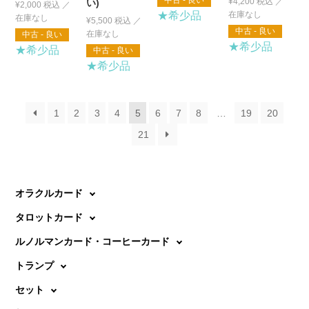
中古 - 良い
¥
4,200
税込
い)
¥
2,000
税込
★希少品
¥
5,500
税込
中古 - 良い
中古 - 良い
★希少品
★希少品
中古 - 良い
★希少品
1
2
3
4
5
6
7
8
…
19
20
21
オラクルカード
タロットカード
ルノルマンカード・コーヒーカード
トランプ
セット