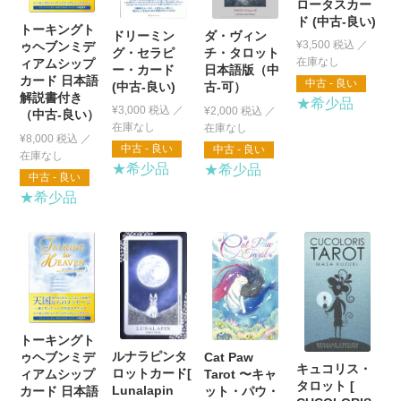
ロータスカー
ド (中古-良い)
トーキングト
ドリーミン
ダ・ヴィン
¥
3,500
税込
ゥヘブンミデ
グ・セラピ
チ・タロット
ィアムシップ
ー・カード
日本語版（中
カード 日本語
中古 - 良い
(中古-良い)
古-可）
解説書付き
★希少品
¥
3,000
税込
¥
2,000
税込
（中古-良い）
¥
8,000
税込
中古 - 良い
中古 - 良い
★希少品
★希少品
中古 - 良い
★希少品
トーキングト
ルナラピンタ
Cat Paw
ゥヘブンミデ
キュコリス・
ロットカード[
Tarot 〜キャ
ィアムシップ
タロット [
Lunalapin
ット・パウ・
カード 日本語