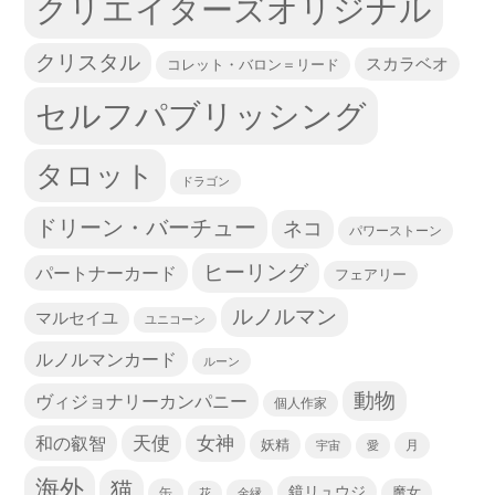
クリエイターズオリジナル
クリスタル
スカラベオ
コレット・バロン＝リード
セルフパブリッシング
タロット
ドラゴン
ドリーン・バーチュー
ネコ
パワーストーン
ヒーリング
パートナーカード
フェアリー
ルノルマン
マルセイユ
ユニコーン
ルノルマンカード
ルーン
動物
ヴィジョナリーカンパニー
個人作家
天使
和の叡智
女神
妖精
宇宙
愛
月
海外
猫
鏡リュウジ
缶
魔女
花
金縁