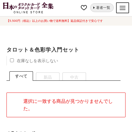
ナ
コ
ホーム
セット
タロット＆色彩学入門セット
著者一覧
ビ
ン
ゲ
テ
【5,500円（税込）以上のお買い物で送料無料】返品保証付きで安心です
オラクルカード
ー
ン
タロットカード
シ
ツ
ョ
へ
ルノルマンカード
タロット＆色彩学入門セット
ン
ス
へ
キ
トランプ
在庫なしを表示しない
ス
ッ
セット
キ
プ
すべて
新品
中古
ッ
新品一覧
プ
中古一覧
選択に一致する商品が見つかりませんでし
希少品
た。
書籍
カード関連グッズ