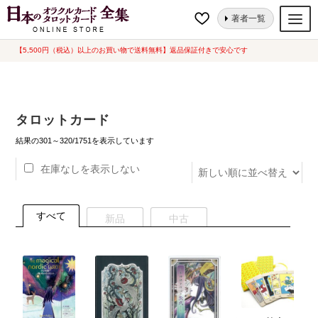
ナ
コ
ホーム
タロットカード
ページ 16
著者一覧
ビ
ン
ゲ
テ
【5,500円（税込）以上のお買い物で送料無料】返品保証付きで安心です
オラクルカード
ー
ン
タロットカード
シ
ツ
ョ
へ
ルノルマンカード
タロットカード
ン
ス
へ
キ
新
トランプ
結果の301～320/1751を表示しています
し
ス
ッ
い
在庫なしを表示しない
セット
キ
プ
順
ッ
新品一覧
プ
すべて
新品
中古
中古一覧
希少品
書籍
カード関連グッズ