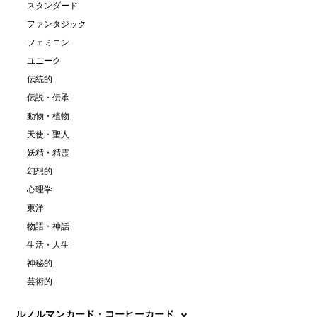
スタンダード
ファンタジック
フェミニン
ユニーク
伝統的
伝説・伝承
動物・植物
天使・聖人
妖精・精霊
幻想的
心理学
東洋
物語・神話
生活・人生
神秘的
芸術的
ルノルマンカード・コーヒーカード