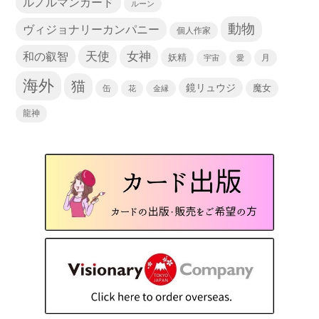
ルノルマンカード
ルーン
動物
ヴィジョナリーカンパニー
個人作家
天使
和の叡智
女神
妖精
宇宙
愛
月
海外
猫
鏡リュウジ
缶
魔女
花
金縁
龍神