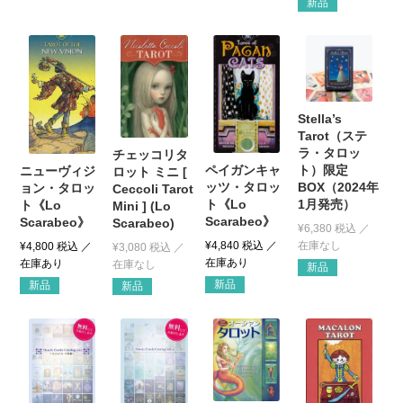
新品
Stella’s
Tarot（ステ
ラ・タロッ
チェッコリタ
ト）限定
ペイガンキャ
ニューヴィジ
ロット ミニ [
BOX（2024年
ッツ・タロッ
ョン・タロッ
Ceccoli Tarot
1月発売）
ト《Lo
ト《Lo
Mini ] (Lo
Scarabeo》
Scarabeo》
Scarabeo)
¥
6,380
税込
¥
4,840
税込
¥
4,800
税込
¥
3,080
税込
新品
新品
新品
新品