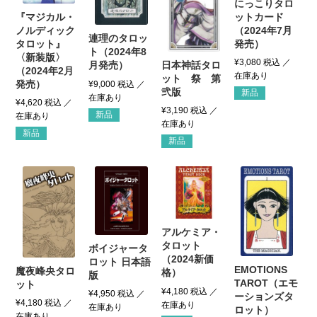
にっこりタロ
『マジカル・
ットカード
ノルディック
（2024年7月
連理のタロッ
タロット』
発売）
ト（2024年8
〈新装版〉
¥
3,080
税込
日本神話タロ
月発売）
（2024年2月
ット 祭 第
発売）
¥
9,000
税込
弐版
新品
¥
4,620
税込
¥
3,190
税込
新品
新品
新品
アルケミア・
タロット
ボイジャータ
（2024新価
ロット 日本語
EMOTIONS
魔夜峰央タロ
格）
版
TAROT（エモ
ット
¥
4,180
税込
¥
4,950
税込
ーションズタ
¥
4,180
税込
ロット）