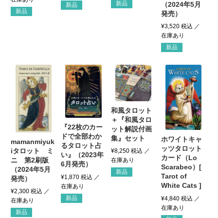
新品
（2024年5月
新品
新品
発売）
¥
3,520
税込
新品
和風タロット
＋『和風タロ
『22枚のカー
ット解説付画
ドで全部わか
集』セット
ホワイトキャ
mamanmiyuk
るタロット占
ッツタロット
iタロット ミ
¥
8,250
税込
い』（2023年
カード（Lo
ニ 第2刷版
6月発売）
Scarabeo）[
（2024年5月
新品
Tarot of
¥
1,870
税込
発売）
White Cats ]
¥
2,300
税込
新品
¥
4,840
税込
新品