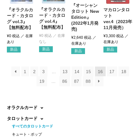
『オーシャン
『オラクルカ
『オラクルカ
マカロンタロ
タロット New
ード・カタロ
ード・カタロ
ット
Edition』
グ vol.4』
グ vol.3』
ver.4（2023年
(2022年1月発
【無料配布】
【無料配布】
11月発売）
売)
¥
0
税込
¥
0
税込
¥
3,300
税込
¥
2,640
税込
新品
新品
新品
新品
1
2
3
…
13
14
15
16
17
18
19
…
86
87
88
オラクルカード
タロットカード
すべてのタロットカード
キュート・ポップ