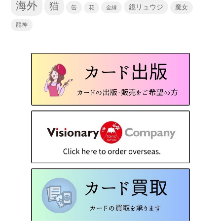
海外
猫
鏡リュウジ
缶
魔女
花
金縁
龍神