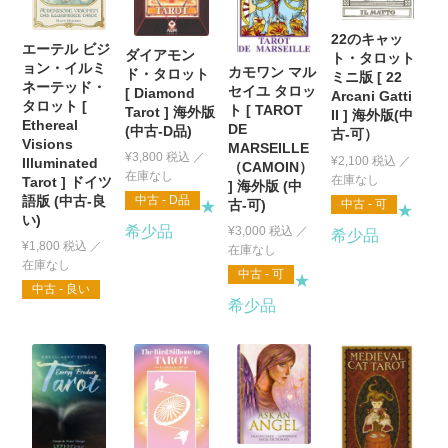
22のキャッ
エーテル ビジ
ダイアモン
ト・タロット
ョン・イルミ
カモワン マル
ド・タロット
ミニ版 [ 22
ネーテッド・
セイユ タロッ
[ Diamond
Arcani Gatti
タロット [
ト [ TAROT
Tarot ] 海外版
II ] 海外版(中
Ethereal
DE
(中古-D品)
古-可）
Visions
MARSEILLE
¥
3,800
税込
¥
2,100
税込
Illuminated
（CAMOIN）
Tarot ] ドイツ
] 海外版 (中
語版 (中古-良
中古 - D品
古-可)
中古 - 可
★
★
い)
希少品
¥
3,000
税込
希少品
¥
1,800
税込
中古 - 可
★
中古 - 良い
希少品