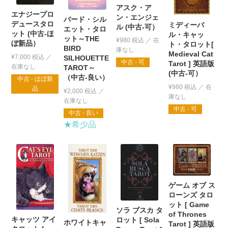
アスク・ア
エナジープロ
ン・エンジェ
バード・シル
デュースタロ
ミディーバ
ル (中古-可）
エット・タロ
ット (中古-ほ
ル・キャッ
ット～THE
¥
980
税込
ぼ新品）
ト・タロット[
BIRD
Medieval Cat
¥
7,000
税込
SILHOUETTE
中古 - 可
Tarot ] 英語版
TAROT～
(中古-可）
（中古-良い）
中古 - ほぼ新
¥
980
税込
品
¥
2,000
税込
中古 - 可
中古 - 良い
★希少品
ゲーム オブ ス
ローンズ タロ
ット [ Game
ソラ ブスカ タ
of Thrones
キャッツ アイ
ロット [ Sola
ホワイトキャ
Tarot ] 英語版