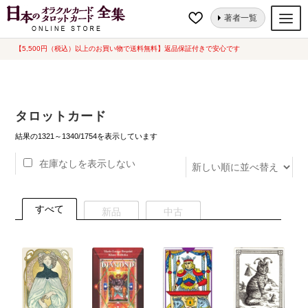
ナ
コ
ホーム
タロットカード
ページ 67
著者一覧
ビ
ン
ゲ
テ
【5,500円（税込）以上のお買い物で送料無料】返品保証付きで安心です
オラクルカード
ー
ン
タロットカード
シ
ツ
ョ
へ
ルノルマンカード
タロットカード
ン
ス
へ
キ
新
トランプ
結果の1321～1340/1754を表示しています
し
ス
ッ
い
在庫なしを表示しない
セット
キ
プ
順
ッ
新品一覧
プ
すべて
新品
中古
中古一覧
希少品
書籍
カード関連グッズ