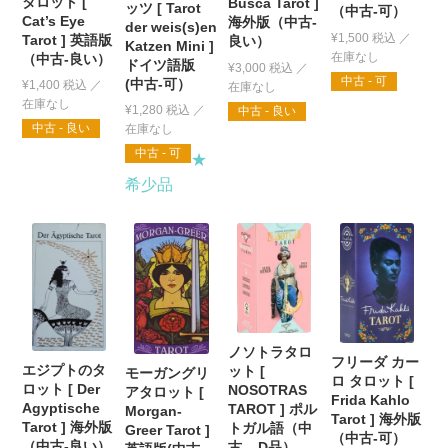
タロット [
Busca Tarot ]
ッツ [ Tarot
（中古-可）
Cat’s Eye
海外版（中古-
der weis(s)en
¥
1,500
税込
Tarot ] 英語版
良い）
Katzen Mini ]
（中古-良い）
ドイツ語版
¥
3,000
税込
中古 - 可
(中古-可）
¥
1,400
税込
¥
1,280
税込
中古 - 良い
中古 - 良い
中古 - 可
★
希少品
ノソトラタロ
フリーダ カー
エジプトのタ
ット [
モーガングリ
ロ タロット [
ロット [ Der
NOSOTRAS
アタロット [
Frida Kahlo
Agyptische
TAROT ] ポル
Morgan-
Tarot ] 海外版
Tarot ] 海外版
トガル語（中
Greer Tarot ]
（中古-可）
（中古-良い）
古 – D品）