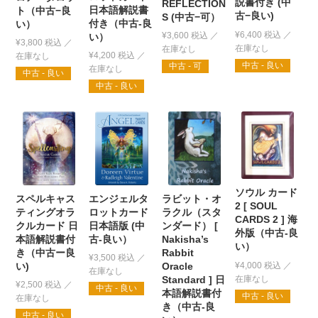
説書付き (中
REFLECTION
日本語解説書
ト（中古−良
古−良い)
S (中古−可）
付き（中古-良
い）
¥
6,400
税込
¥
3,600
税込
い）
¥
3,800
税込
¥
4,200
税込
中古 - 良い
中古 - 可
中古 - 良い
中古 - 良い
ソウル カード
スペルキャス
エンジェルタ
ラビット・オ
2 [ SOUL
ティングオラ
ロットカード
ラクル（スタ
CARDS 2 ] 海
クルカード 日
日本語版 (中
ンダード） [
外版（中古-良
本語解説書付
古-良い）
Nakisha’s
い）
き（中古ー良
Rabbit
¥
3,500
税込
い)
Oracle
¥
4,000
税込
Standard ] 日
¥
2,500
税込
中古 - 良い
本語解説書付
中古 - 良い
き（中古-良
中古 - 良い