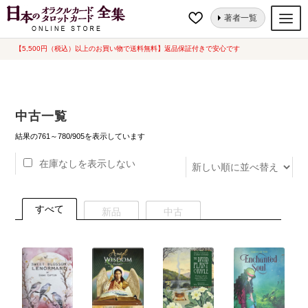
ナ
コ
ホーム
中古一覧
ページ 39
著者一覧
ビ
ン
ゲ
テ
【5,500円（税込）以上のお買い物で送料無料】返品保証付きで安心です
オラクルカード
ー
ン
タロットカード
シ
ツ
ョ
へ
ルノルマンカード
中古一覧
ン
ス
へ
キ
新
トランプ
結果の761～780/905を表示しています
し
ス
ッ
い
在庫なしを表示しない
セット
キ
プ
順
ッ
新品一覧
プ
すべて
新品
中古
中古一覧
希少品
書籍
カード関連グッズ