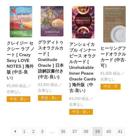
グラディトゥ
クレイジー セ
アンシェイカ
スオラクルカ
ヒーリングフ
クシー ラブ ノ
ブル インナー
ード [
ードオラクル
ート [ Crazy
ピース オラク
Gratitude
カード (中古-
Sexy LOVE
ルカード [
Oracle ] 日本
可）
NOTES ] 海外
Unshakable
語解説書付き
版 (中古-良
Inner Peace
¥
1,800
税込
(中古-良い)
い）
Oracle Cards
] 海外版（中
¥
3,400
税込
¥
5,000
税込
中古 - 可
古-良い）
中古 - 良い
¥
3,200
税込
中古 - 良い
中古 - 良い
1
2
3
…
36
37
38
39
40
41