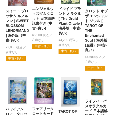
エンジェルウ
ドルイド プラ
タロット オブ
スイート ブロ
ィズダムタロ
ント オラクル
ザ エンシャン
ッサム ルノル
ット 日本語解
[ The Druid
ト ソウル [
マン [ SWEET
説書付き (中
Plant Oracle ]
TAROT OF
BLOSSOM
古−良い)
海外版（中古-
THE
LENORMAND
良い）
¥
5,500
税込
Enchanted
] 海外版（中
¥
4,200
税込
Soul ] 海外版
古-良い）
(金縁)（中古-
中古 - 良い
¥
2,000
税込
良い）
中古 - 良い
¥
4,600
税込
中古 - 良い
中古 - 良い
ライフパーパ
スオラクルカ
フェアリータ
ハワイアン
ード 日本語解
TAROT OF
ロットカード
ロア タロッ