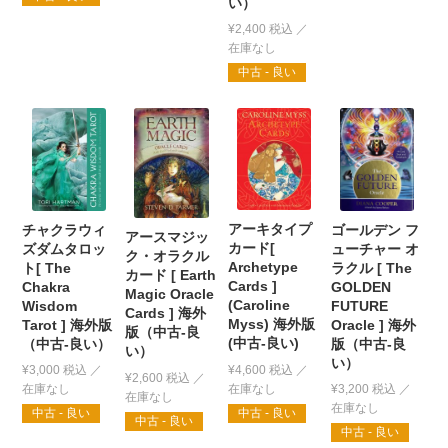
い）
¥
2,400
税込
中古 - 良い
アーキタイプ
ゴールデン フ
チャクラウィ
アースマジッ
カード[
ューチャー オ
ズダムタロッ
ク・オラクル
Archetype
ラクル [ The
ト[ The
カード [ Earth
Cards ]
GOLDEN
Chakra
Magic Oracle
(Caroline
FUTURE
Wisdom
Cards ] 海外
Myss) 海外版
Oracle ] 海外
Tarot ] 海外版
版（中古-良
(中古-良い)
版（中古-良
（中古-良い）
い）
い）
¥
4,600
税込
¥
3,000
税込
¥
2,600
税込
¥
3,200
税込
中古 - 良い
中古 - 良い
中古 - 良い
中古 - 良い