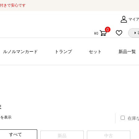
証付きで安心です
マイ
0
¥
0
個
の
商
ルノルマンカード
トランプ
セット
新品一覧
品
ま
新
件を表示
在庫
し
い
すべて
順
新品
中古