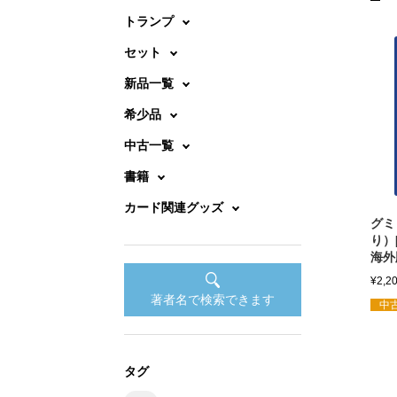
トランプ
セット
新品一覧
希少品
中古一覧
書籍
カード関連グッズ
グミ
り）[
海外
¥
2,2
著者名で検索できます
中古
タグ