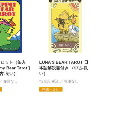
タロット（缶入
LUNA’S BEAR TAROT 日
 Bear Tarot ]
本語解説書付き （中古-良
古-良い）
い）
¥
2,800
税込
中古 - 良い