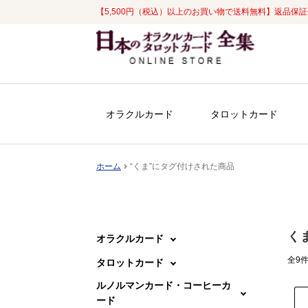
【5,500円（税込）以上のお買い物で送料無料】返品保
ナ
コ
ビ
ン
ゲ
テ
ー
ン
シ
ツ
オラクルカード
タロットカード
ョ
へ
ン
ス
へ
キ
ホーム
“くま”にタグ付けされた商品
ス
ッ
キ
プ
ッ
プ
く
オラクルカード
全9
タロットカード
ルノルマンカード・コーヒーカ
ード