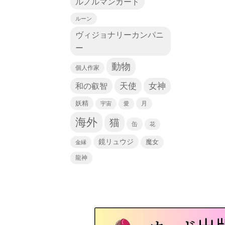
ルノルマンカード
ルーン
ヴィジョナリーカンパニ
ー
動物
個人作家
天使
和の叡智
女神
妖精
宇宙
愛
月
海外
猫
缶
花
鏡リュウジ
魔女
金縁
龍神