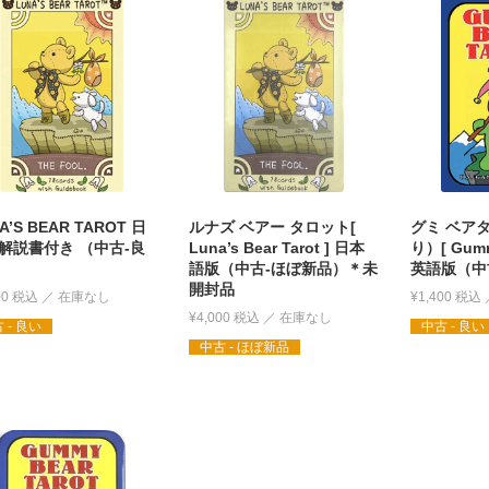
A’S BEAR TAROT 日
ルナズ ベアー タロット[
グミ ベア
解説書付き （中古-良
Luna’s Bear Tarot ] 日本
り）[ Gummy
語版（中古-ほぼ新品）＊未
英語版（中
開封品
00
税込
¥
1,400
税込
¥
4,000
税込
 - 良い
中古 - 良い
中古 - ほぼ新品