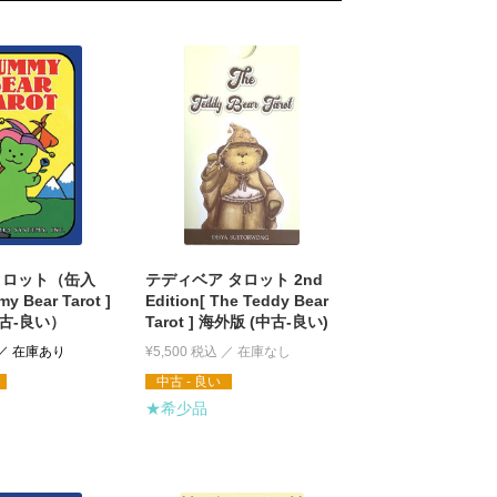
タロット（缶入
テディベア タロット 2nd
 Bear Tarot ]
Edition[ The Teddy Bear
古-良い）
Tarot ] 海外版 (中古-良い)
¥
5,500
税込
中古 - 良い
★希少品