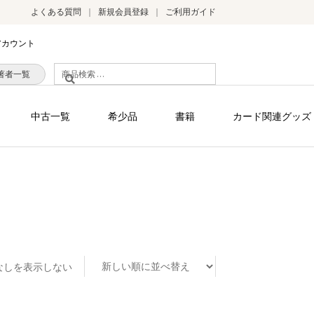
よくある質問
新規会員登録
ご利用ガイド
アカウント
検
著者一覧
索
対
中古一覧
希少品
書籍
カード関連グッズ
象:
なしを表示しない