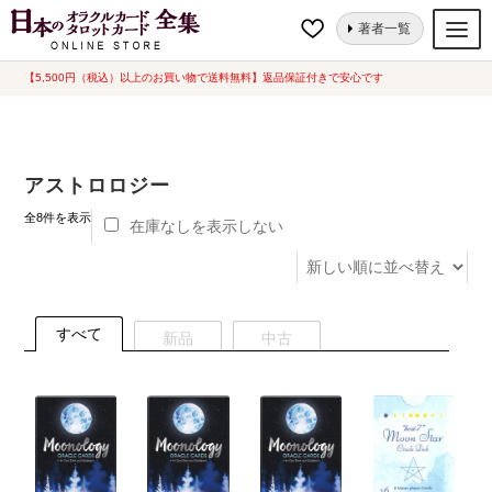
ナ
コ
ホーム
“アストロロジー”にタグ付けされた商品
著者一覧
ビ
ン
ゲ
テ
【5,500円（税込）以上のお買い物で送料無料】返品保証付きで安心です
オラクルカード
ー
ン
タロットカード
シ
ツ
ョ
へ
ルノルマンカード
アストロロジー
ン
ス
へ
キ
新
トランプ
全8件を表示
在庫なしを表示しない
し
ス
ッ
い
セット
キ
プ
順
ッ
新品一覧
プ
すべて
新品
中古
中古一覧
希少品
書籍
カード関連グッズ