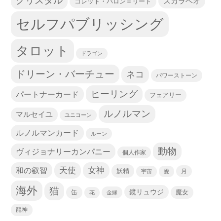
クリスタル
スカラベオ
コレット・バロン＝リード
セルフパブリッシング
タロット
ドラゴン
ドリーン・バーチュー
ネコ
パワーストーン
ヒーリング
パートナーカード
フェアリー
ルノルマン
マルセイユ
ユニコーン
ルノルマンカード
ルーン
動物
ヴィジョナリーカンパニー
個人作家
天使
和の叡智
女神
妖精
宇宙
愛
月
海外
猫
鏡リュウジ
缶
魔女
花
金縁
龍神