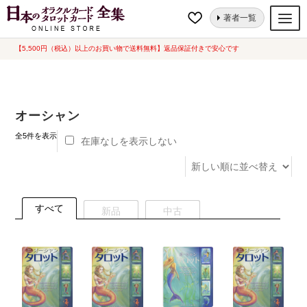
ナ
コ
ホーム
“オーシャン”にタグ付けされた商品
著者一覧
ビ
ン
ゲ
テ
【5,500円（税込）以上のお買い物で送料無料】返品保証付きで安心です
オラクルカード
ー
ン
タロットカード
シ
ツ
ョ
へ
ルノルマンカード
オーシャン
ン
ス
へ
キ
新
トランプ
全5件を表示
在庫なしを表示しない
し
ス
ッ
い
セット
キ
プ
順
ッ
新品一覧
プ
すべて
新品
中古
中古一覧
希少品
書籍
カード関連グッズ