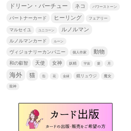
ドリーン・バーチュー
ネコ
パワーストーン
ヒーリング
パートナーカード
フェアリー
ルノルマン
マルセイユ
ユニコーン
ルノルマンカード
ルーン
動物
ヴィジョナリーカンパニー
個人作家
天使
和の叡智
女神
妖精
宇宙
愛
月
海外
猫
鏡リュウジ
缶
魔女
花
金縁
龍神