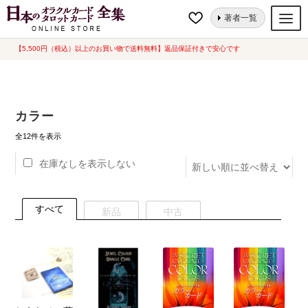
ナ
コ
ホーム
“カラー”にタグ付けされた商品
著者一覧
ビ
ン
ゲ
テ
【5,500円（税込）以上のお買い物で送料無料】返品保証付きで安心です
オラクルカード
ー
ン
タロットカード
シ
ツ
ョ
へ
ルノルマンカード
カラー
ン
ス
へ
キ
新
トランプ
全12件を表示
し
ス
ッ
い
在庫なしを表示しない
セット
キ
プ
順
ッ
新品一覧
プ
すべて
新品
中古
中古一覧
希少品
書籍
カード関連グッズ