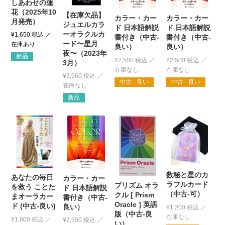
しあわせの蓮
花（2025年10
【在庫欠品】
カラー・カー
カラー・カー
月発売）
ジュエルカラ
ド 日本語解説
ド 日本語解説
ーオラクルカ
¥
1,650
税込
書付き（中古-
書付き（中古-
ード〜星月
良い）
良い）
夜〜（2023年
新品
¥
2,500
税込
¥
2,500
税込
3月）
¥
3,960
税込
中古 - 良い
中古 - 良い
新品
数秘と星のカ
あなたの毎日
カラー・カー
ラフルカード
プリズム オラ
を救う ことた
ド 日本語解説
（中古-可）
クル [ Prism
まオーラカー
書付き（中古-
Oracle ] 英語
ド (中古-良い)
良い）
¥
1,200
税込
版（中古-良
¥
1,800
税込
¥
2,500
税込
い）