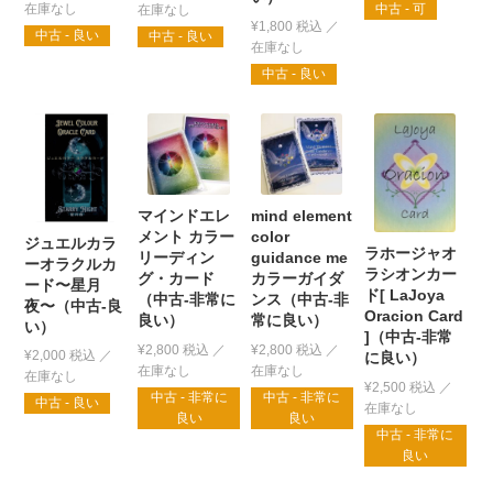
中古 - 可
¥
1,800
税込
中古 - 良い
中古 - 良い
中古 - 良い
マインドエレ
mind element
メント カラー
color
ジュエルカラ
ラホージャオ
リーディン
guidance me
ーオラクルカ
ラシオンカー
グ・カード
カラーガイダ
ード〜星月
ド[ LaJoya
（中古-非常に
ンス（中古-非
夜〜（中古-良
Oracion Card
良い）
常に良い）
い）
]（中古-非常
¥
2,800
税込
¥
2,800
税込
¥
2,000
税込
に良い）
¥
2,500
税込
中古 - 非常に
中古 - 非常に
中古 - 良い
良い
良い
中古 - 非常に
良い