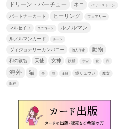
ドリーン・バーチュー
ネコ
パワーストーン
ヒーリング
パートナーカード
フェアリー
ルノルマン
マルセイユ
ユニコーン
ルノルマンカード
ルーン
動物
ヴィジョナリーカンパニー
個人作家
天使
和の叡智
女神
妖精
宇宙
愛
月
海外
猫
鏡リュウジ
缶
魔女
花
金縁
龍神