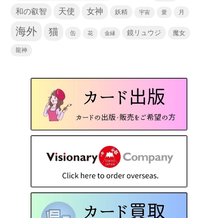
天使
和の叡智
女神
妖精
宇宙
愛
月
海外
猫
鏡リュウジ
缶
魔女
花
金縁
龍神