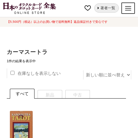
ナ
コ
ホーム
“カーマスートラ”にタグ付けされた商品
著者一覧
ビ
ン
ゲ
テ
【5,500円（税込）以上のお買い物で送料無料】返品保証付きで安心です
オラクルカード
ー
ン
タロットカード
シ
ツ
ョ
へ
ルノルマンカード
カーマスートラ
ン
ス
へ
キ
トランプ
1件の結果を表示中
ス
ッ
在庫なしを表示しない
セット
キ
プ
ッ
新品一覧
プ
すべて
新品
中古
中古一覧
希少品
書籍
カード関連グッズ