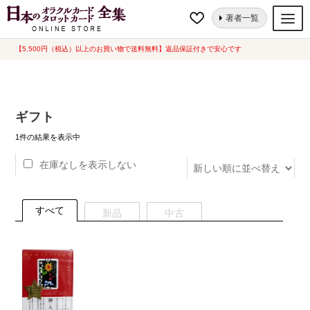
ナ
コ
ホーム
“ギフト”にタグ付けされた商品
著者一覧
ビ
ン
ゲ
テ
【5,500円（税込）以上のお買い物で送料無料】返品保証付きで安心です
オラクルカード
ー
ン
タロットカード
シ
ツ
ョ
へ
ルノルマンカード
ギフト
ン
ス
へ
キ
トランプ
1件の結果を表示中
ス
ッ
在庫なしを表示しない
セット
キ
プ
ッ
新品一覧
プ
すべて
新品
中古
中古一覧
希少品
書籍
カード関連グッズ