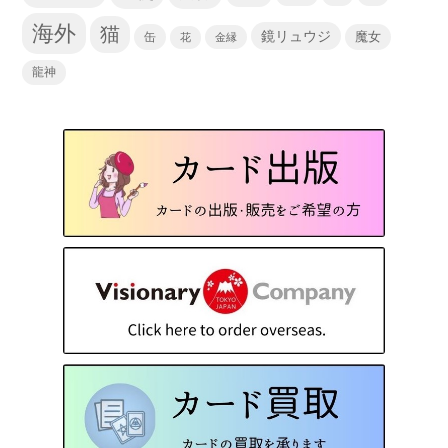
海外
猫
鏡リュウジ
缶
魔女
花
金縁
龍神