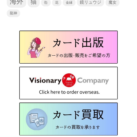
海外
猫
鏡リュウジ
缶
魔女
花
金縁
龍神