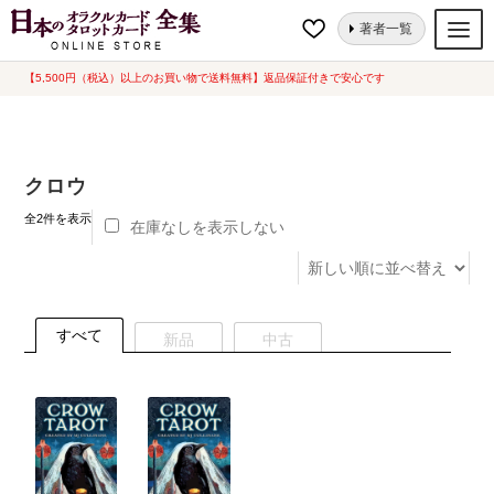
ナ
コ
ホーム
“クロウ”にタグ付けされた商品
著者一覧
ビ
ン
ゲ
テ
【5,500円（税込）以上のお買い物で送料無料】返品保証付きで安心です
オラクルカード
ー
ン
タロットカード
シ
ツ
ョ
へ
ルノルマンカード
クロウ
ン
ス
へ
キ
新
トランプ
全2件を表示
在庫なしを表示しない
し
ス
ッ
い
セット
キ
プ
順
ッ
新品一覧
プ
すべて
新品
中古
中古一覧
希少品
書籍
カード関連グッズ