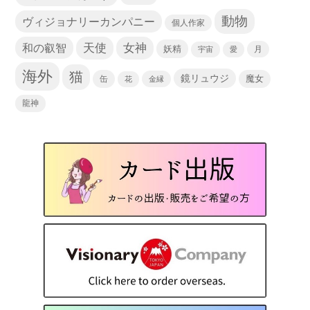
動物
ヴィジョナリーカンパニー
個人作家
天使
和の叡智
女神
妖精
宇宙
愛
月
海外
猫
鏡リュウジ
缶
魔女
花
金縁
龍神