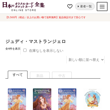
ナ
コ
ホーム
“ジュディ・マストランジェロ”にタグ付けされた商品
著者一覧
ビ
ン
ゲ
テ
【5,500円（税込）以上のお買い物で送料無料】返品保証付きで安心です
オラクルカード
ー
ン
タロットカード
シ
ツ
ョ
へ
ルノルマンカード
ジュディ・マストランジェロ
ン
ス
へ
キ
新
トランプ
全4件を表示
在庫なしを表示しない
し
ス
ッ
い
セット
キ
プ
順
ッ
新品一覧
プ
すべて
新品
中古
中古一覧
希少品
書籍
カード関連グッズ