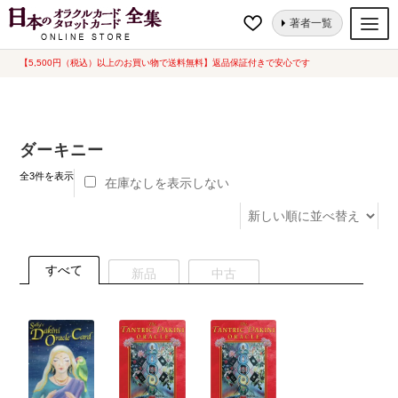
ナ
コ
ホーム
“ダーキニー”にタグ付けされた商品
著者一覧
ビ
ン
ゲ
テ
【5,500円（税込）以上のお買い物で送料無料】返品保証付きで安心です
オラクルカード
ー
ン
タロットカード
シ
ツ
ョ
へ
ルノルマンカード
ダーキニー
ン
ス
へ
キ
新
トランプ
全3件を表示
在庫なしを表示しない
し
ス
ッ
い
セット
キ
プ
順
ッ
新品一覧
プ
すべて
新品
中古
中古一覧
希少品
書籍
カード関連グッズ