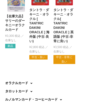
タントラ・ダ
タントラ・ダ
キーニ・オラ
キーニ・オラ
【在庫欠品】
クル [
クル[
サリーのダー
TANTRIC
TANTRIC
キニーオラク
DAKINI
DAKINI
ルカード
ORACLE ] 海
ORACLE ] 英
¥
3,300
税込
外版 (中古-良
語版 (中古-非
い)
常に良い)
新品
¥
2,800
税込
¥
3,500
税込
中古 - 良い
中古 - 非常に
良い
オラクルカード
タロットカード
ルノルマンカード・コーヒーカード