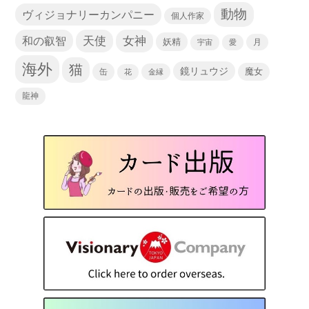
動物
ヴィジョナリーカンパニー
個人作家
天使
和の叡智
女神
妖精
宇宙
愛
月
海外
猫
鏡リュウジ
缶
魔女
花
金縁
龍神