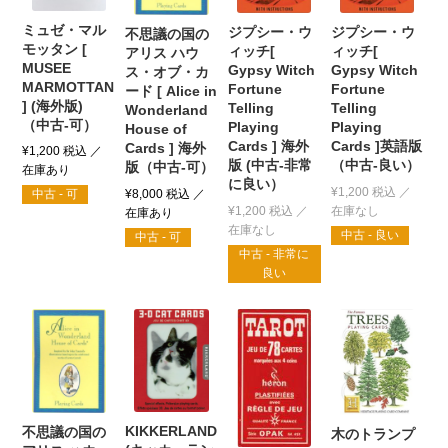
ミュゼ・マル
ジプシー・ウ
ジプシー・ウ
不思議の国の
モッタン [
ィッチ[
ィッチ[
アリス ハウ
MUSEE
Gypsy Witch
Gypsy Witch
ス・オブ・カ
MARMOTTAN
Fortune
Fortune
ード [ Alice in
] (海外版)
Telling
Telling
Wonderland
（中古-可）
Playing
Playing
House of
Cards ] 海外
Cards ]英語版
Cards ] 海外
¥
1,200
税込
版 (中古-非常
（中古-良い）
版（中古-可）
に良い）
¥
1,200
税込
¥
8,000
税込
中古 - 可
¥
1,200
税込
中古 - 良い
中古 - 可
中古 - 非常に
良い
KIKKERLAND
不思議の国の
木のトランプ