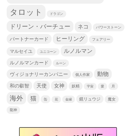
タロット
ドラゴン
ドリーン・バーチュー
ネコ
パワーストーン
ヒーリング
パートナーカード
フェアリー
ルノルマン
マルセイユ
ユニコーン
ルノルマンカード
ルーン
動物
ヴィジョナリーカンパニー
個人作家
天使
和の叡智
女神
妖精
宇宙
愛
月
海外
猫
鏡リュウジ
缶
魔女
花
金縁
龍神