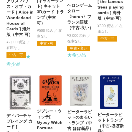
(キッカーラン
アリス ハウ
[ the famous
ヘロンゲーム
ド) キャット
ス・オブ・カ
trees playing
タロー
3Dカード トラ
ード [ Alice in
cards ] 海外
〈heron〉フ
ンプ (中古-
Wonderland
版（中古-可）
ランス語版
可）
House of
¥
300
税込
（中古-良い）
Cards ] 海外
¥
500
税込
版（中古-可）
¥
2,000
税込
中古 - 可
¥
2,000
税込
中古 - 可
中古 - 良い
★希少品
中古 - 可
★
希少品
ジプシー・ウ
ピーターラビ
ピーターラビ
ディパーチャ
ィッチ[
ットのまるい
ットトランプ
プレイング カ
Gypsy Witch
トランプ（中
（中古-ほぼ新
ード [
Fortune
古-ほぼ新品）
品）