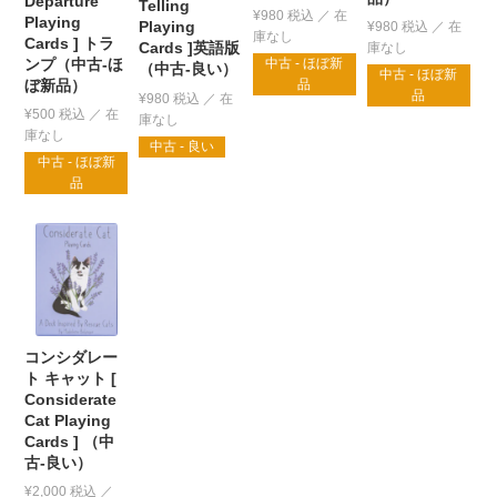
Departure
Telling
¥
980
税込
Playing
Playing
¥
980
税込
Cards ] トラ
Cards ]英語版
ンプ（中古-ほ
中古 - ほぼ新
（中古-良い）
中古 - ほぼ新
ぼ新品）
品
品
¥
980
税込
¥
500
税込
中古 - 良い
中古 - ほぼ新
品
コンシダレー
ト キャット [
Considerate
Cat Playing
Cards ] （中
古-良い）
¥
2,000
税込