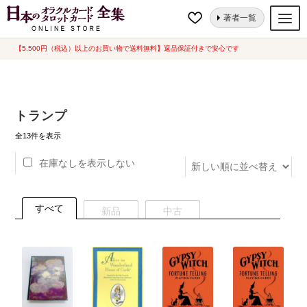
ナ
コ
ホーム
“トランプ”にタグ付けされた商品
著者一覧
ビ
ン
ゲ
テ
【5,500円（税込）以上のお買い物で送料無料】返品保証付きで安心です
オラクルカード
ー
ン
タロットカード
シ
ツ
ョ
へ
ルノルマンカード
トランプ
ン
ス
へ
キ
新
トランプ
全13件を表示
し
ス
ッ
い
在庫なしを表示しない
セット
キ
プ
順
ッ
新品一覧
プ
すべて
新品
中古
中古一覧
希少品
書籍
カード関連グッズ