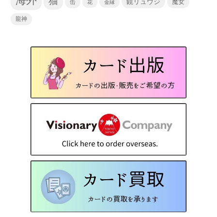
海外
猫
鏡リュウジ
缶
魔女
花
金縁
龍神