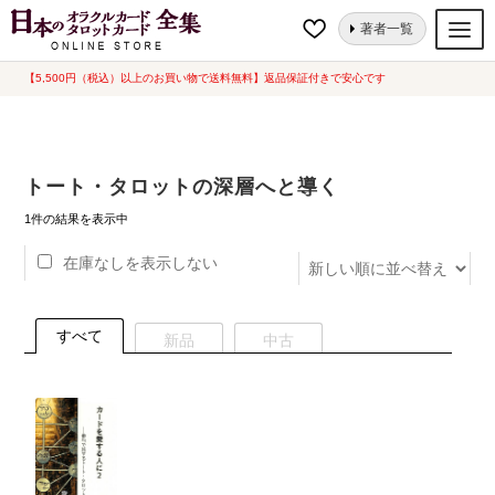
ナ
コ
ホーム
“トート・タロットの深層へと導く”にタグ付けされた商品
著者一覧
ビ
ン
ゲ
テ
【5,500円（税込）以上のお買い物で送料無料】返品保証付きで安心です
オラクルカード
ー
ン
タロットカード
シ
ツ
ョ
へ
ルノルマンカード
トート・タロットの深層へと導く
ン
ス
へ
キ
トランプ
1件の結果を表示中
ス
ッ
在庫なしを表示しない
セット
キ
プ
ッ
新品一覧
プ
すべて
新品
中古
中古一覧
希少品
書籍
カード関連グッズ