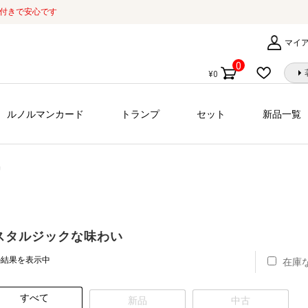
証付きで安心です
マイ
0
¥
0
個
の
商
ルノルマンカード
トランプ
セット
新品一覧
品
品
スタルジックな味わい
の結果を表示中
在庫
すべて
新品
中古