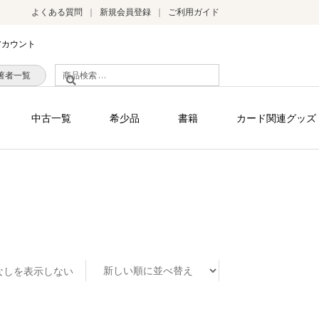
よくある質問
新規会員登録
ご利用ガイド
アカウント
検
著者一覧
索
対
中古一覧
希少品
書籍
カード関連グッズ
象:
なしを表示しない