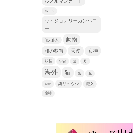
ルノルマンカード
ルーン
ヴィジョナリーカンパニ
ー
動物
個人作家
天使
和の叡智
女神
妖精
宇宙
愛
月
海外
猫
缶
花
鏡リュウジ
魔女
金縁
龍神