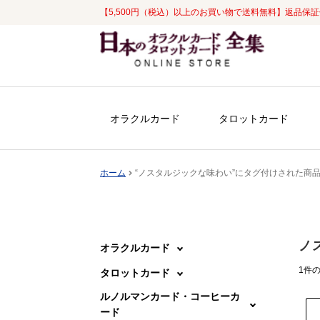
【5,500円（税込）以上のお買い物で送料無料】返品保
ナ
コ
ビ
ン
ゲ
テ
ー
ン
シ
ツ
オラクルカード
タロットカード
ョ
へ
ン
ス
へ
キ
ホーム
“ノスタルジックな味わい”にタグ付けされた商
ス
ッ
キ
プ
ッ
プ
ノ
オラクルカード
1件
タロットカード
ルノルマンカード・コーヒーカ
ード