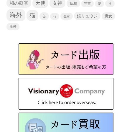
天使
和の叡智
女神
妖精
宇宙
愛
月
海外
猫
鏡リュウジ
缶
魔女
花
金縁
龍神