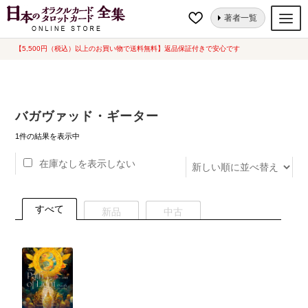
ナ
コ
ホーム
“バガヴァッド・ギーター”にタグ付けされた商品
著者一覧
ビ
ン
ゲ
テ
【5,500円（税込）以上のお買い物で送料無料】返品保証付きで安心です
オラクルカード
ー
ン
タロットカード
シ
ツ
ョ
へ
ルノルマンカード
バガヴァッド・ギーター
ン
ス
へ
キ
トランプ
1件の結果を表示中
ス
ッ
在庫なしを表示しない
セット
キ
プ
ッ
新品一覧
プ
すべて
新品
中古
中古一覧
希少品
書籍
カード関連グッズ