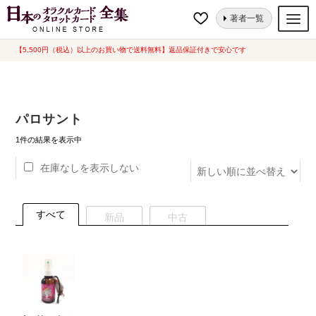
ナ
コ
ホーム
“パロサント”にタグ付けされた商品
著者一覧
ビ
ン
ゲ
テ
【5,500円（税込）以上のお買い物で送料無料】返品保証付きで安心です
オラクルカード
ー
ン
タロットカード
シ
ツ
ョ
へ
ルノルマンカード
パロサント
ン
ス
へ
キ
トランプ
1件の結果を表示中
ス
ッ
在庫なしを表示しない
セット
キ
プ
ッ
新品一覧
プ
すべて
新品
中古
中古一覧
希少品
書籍
カード関連グッズ