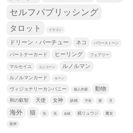
セルフパブリッシング
タロット
ドラゴン
ドリーン・バーチュー
ネコ
パワーストーン
ヒーリング
パートナーカード
フェアリー
ルノルマン
マルセイユ
ユニコーン
ルノルマンカード
ルーン
動物
ヴィジョナリーカンパニー
個人作家
天使
和の叡智
女神
妖精
宇宙
愛
月
海外
猫
鏡リュウジ
缶
魔女
花
金縁
龍神