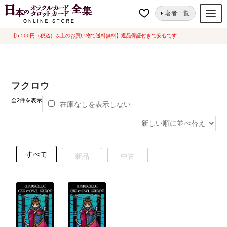
ナ
コ
ホーム
“フクロウ”にタグ付けされた商品
著者一覧
ビ
ン
ゲ
テ
【5,500円（税込）以上のお買い物で送料無料】返品保証付きで安心です
オラクルカード
ー
ン
タロットカード
シ
ツ
ョ
へ
ルノルマンカード
フクロウ
ン
ス
へ
キ
新
トランプ
全2件を表示
在庫なしを表示しない
し
ス
ッ
い
セット
キ
プ
順
ッ
新品一覧
プ
すべて
新品
中古
中古一覧
希少品
書籍
カード関連グッズ