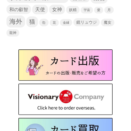
天使
和の叡智
女神
妖精
宇宙
愛
月
海外
猫
鏡リュウジ
缶
魔女
花
金縁
龍神