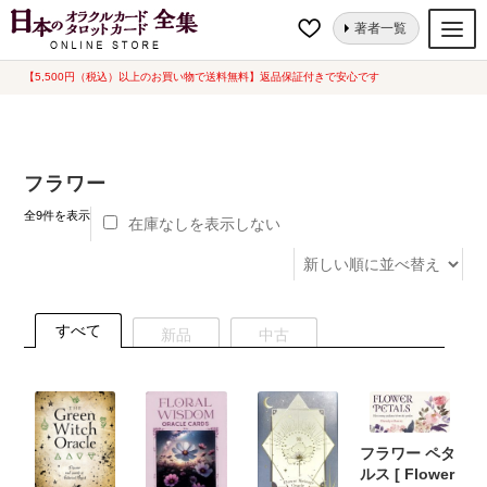
ナ
コ
ホーム
“フラワー”にタグ付けされた商品
著者一覧
ビ
ン
ゲ
テ
【5,500円（税込）以上のお買い物で送料無料】返品保証付きで安心です
オラクルカード
ー
ン
タロットカード
シ
ツ
ョ
へ
ルノルマンカード
フラワー
ン
ス
へ
キ
新
トランプ
全9件を表示
在庫なしを表示しない
し
ス
ッ
い
セット
キ
プ
順
ッ
新品一覧
プ
すべて
新品
中古
中古一覧
希少品
書籍
フラワー ペタ
ルス [ Flower
カード関連グッズ