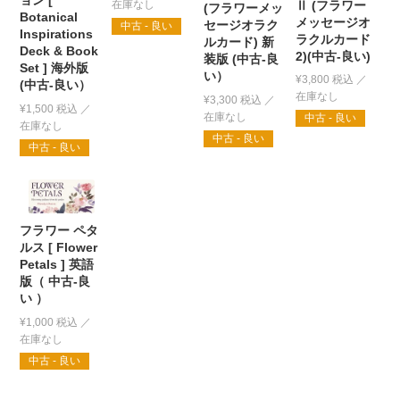
ョン [
Ⅱ (フラワー
(フラワーメッ
Botanical
メッセージオ
セージオラク
中古 - 良い
Inspirations
ラクルカード
ルカード) 新
Deck & Book
2)(中古-良い)
装版 (中古-良
Set ] 海外版
い）
¥
3,800
税込
(中古-良い）
¥
3,300
税込
¥
1,500
税込
中古 - 良い
中古 - 良い
中古 - 良い
フラワー ペタ
ルス [ Flower
Petals ] 英語
版（ 中古-良
い ）
¥
1,000
税込
中古 - 良い