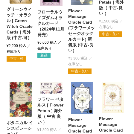
Petals ] 海外
版（ 中古-良
グリーンウィ
Flower
フローラルウ
い ）
ッチ・オラク
Message
ィズダムオラ
ル [ Green
¥
1,500
税込
Oracle Card
クルカード
Witch Oracle
(フラワーメッ
（2024年11月
Cards ] 海外
セージオラク
中古 - 良い
発売）
版 (中古-可）
ルカード) 新
¥
6,600
税込
装版 (中古-良
¥
2,200
税込
い）
新品
¥
3,300
税込
中古 - 可
中古 - 良い
フラワー ペタ
ルス [ Flower
Petals ] 海外
版（ 中古-良
Flower
Flower
い ）
ボタニカル イ
Message
Message
ンスピレーシ
Oracle Card
¥
1,800
税込
Oracle Card