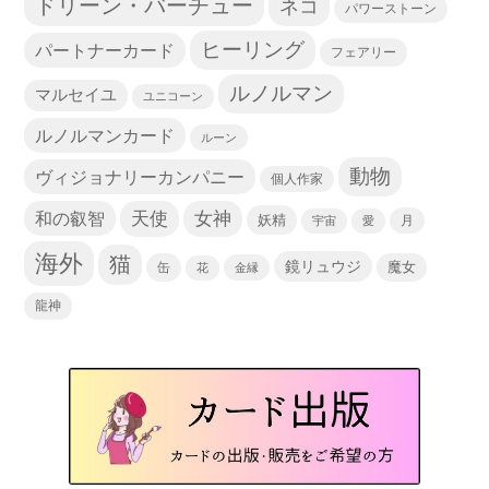
ドリーン・バーチュー
ネコ
パワーストーン
ヒーリング
パートナーカード
フェアリー
ルノルマン
マルセイユ
ユニコーン
ルノルマンカード
ルーン
動物
ヴィジョナリーカンパニー
個人作家
天使
和の叡智
女神
妖精
宇宙
愛
月
海外
猫
鏡リュウジ
缶
魔女
花
金縁
龍神